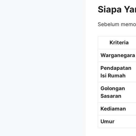
Siapa Y
Sebelum memoho
Kriteria
Warganegara
Pendapatan
Isi Rumah
Golongan
Sasaran
Kediaman
Umur