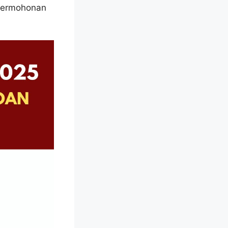
 permohonan