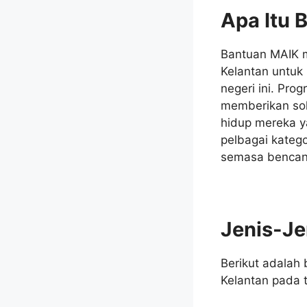
Apa Itu 
Bantuan MAIK me
Kelantan untuk
negeri ini. Pr
memberikan sok
hidup mereka y
pelbagai kateg
semasa bencan
Jenis-J
Berikut adalah
Kelantan pada 