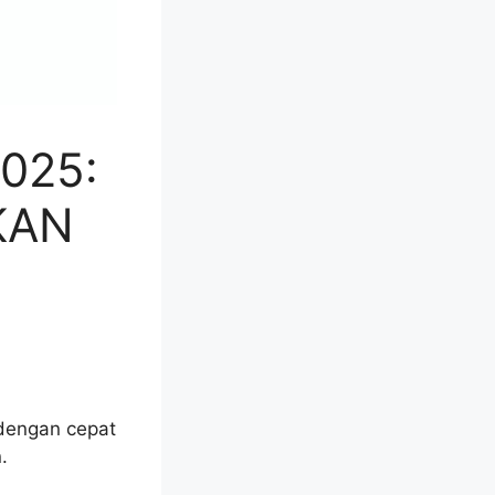
025:
KAN
dengan cepat
.