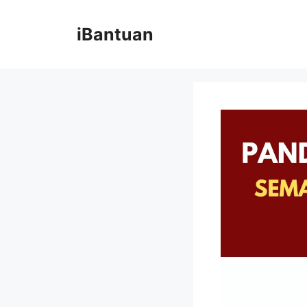
Skip
to
iBantuan
content