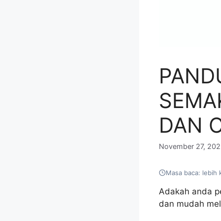
PAND
SEMA
DAN 
November 27, 20
Masa baca: lebih 
Adakah anda p
dan mudah mela