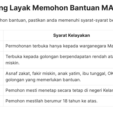
ang Layak Memohon Bantuan MA
n bantuan, pastikan anda memenuhi syarat-syarat be
Syarat Kelayakan
Permohonan terbuka hanya kepada warganegara Mal
Terbuka kepada golongan berpendapatan rendah ata
miskin.
Asnaf zakat, fakir miskin, anak yatim, ibu tunggal, 
golongan yang memerlukan bantuan.
Pemohon mesti menetap secara tetap di negeri Kela
Pemohon mestilah berumur 18 tahun ke atas.