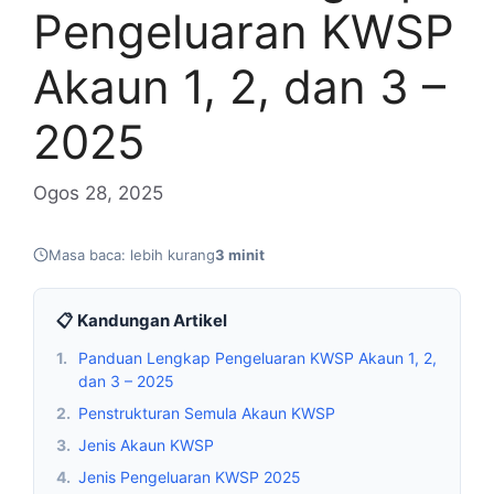
Pengeluaran KWSP
Akaun 1, 2, dan 3 –
2025
Ogos 28, 2025
Masa baca: lebih kurang
3 minit
📋 Kandungan Artikel
1.
Panduan Lengkap Pengeluaran KWSP Akaun 1, 2,
dan 3 – 2025
2.
Penstrukturan Semula Akaun KWSP
3.
Jenis Akaun KWSP
4.
Jenis Pengeluaran KWSP 2025