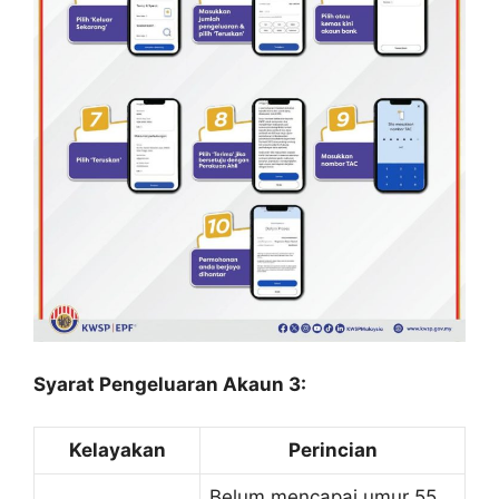
Syarat Pengeluaran Akaun 3:
Kelayakan
Perincian
Belum mencapai umur 55