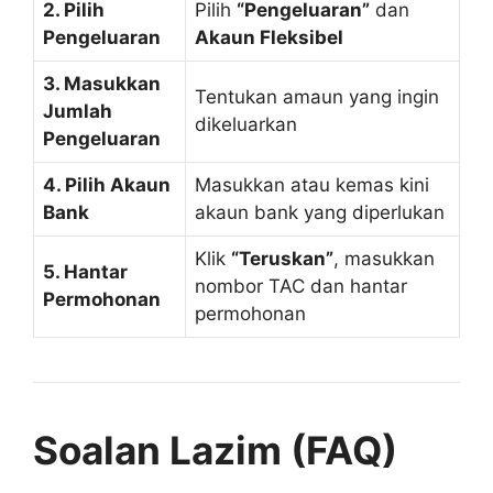
2. Pilih
Pilih
“Pengeluaran”
dan
Pengeluaran
Akaun Fleksibel
3. Masukkan
Tentukan amaun yang ingin
Jumlah
dikeluarkan
Pengeluaran
4. Pilih Akaun
Masukkan atau kemas kini
Bank
akaun bank yang diperlukan
Klik
“Teruskan”
, masukkan
5. Hantar
nombor TAC dan hantar
Permohonan
permohonan
Soalan Lazim (FAQ)