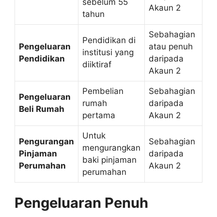
sebelum 55
Akaun 2
tahun
Sebahagian
Pendidikan di
Pengeluaran
atau penuh
institusi yang
Pendidikan
daripada
diiktiraf
Akaun 2
Pembelian
Sebahagian
Pengeluaran
rumah
daripada
Beli Rumah
pertama
Akaun 2
Untuk
Pengurangan
Sebahagian
mengurangkan
Pinjaman
daripada
baki pinjaman
Perumahan
Akaun 2
perumahan
Pengeluaran Penuh