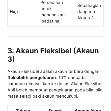
Persediaan
Sebahagian
untuk
Haji
daripada
menunaikan
Akaun 2
ibadat haji
3. Akaun Fleksibel (Akaun
3)
Akaun Fleksibel adalah akaun terbaru dengan
fleksibiliti pengeluaran
. 10% daripada
caruman dimasukkan ke dalam Akaun Fleksibel.
Ahli boleh membuat pengeluaran pada bila-bila
masa selagi baki akaun mencukupi.
Tujuan
Syarat
Amaun Yang