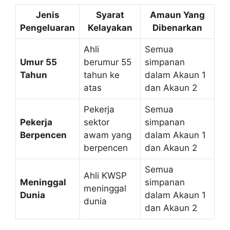
Jenis
Syarat
Amaun Yang
Pengeluaran
Kelayakan
Dibenarkan
Ahli
Semua
Umur 55
berumur 55
simpanan
Tahun
tahun ke
dalam Akaun 1
atas
dan Akaun 2
Pekerja
Semua
Pekerja
sektor
simpanan
Berpencen
awam yang
dalam Akaun 1
berpencen
dan Akaun 2
Semua
Ahli KWSP
Meninggal
simpanan
meninggal
Dunia
dalam Akaun 1
dunia
dan Akaun 2