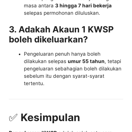
masa antara
3 hingga 7 hari bekerja
selepas permohonan diluluskan.
3. Adakah Akaun 1 KWSP
boleh dikeluarkan?
Pengeluaran penuh hanya boleh
dilakukan selepas
umur 55 tahun
, tetapi
pengeluaran sebahagian boleh dilakukan
sebelum itu dengan syarat-syarat
tertentu.
✅
Kesimpulan