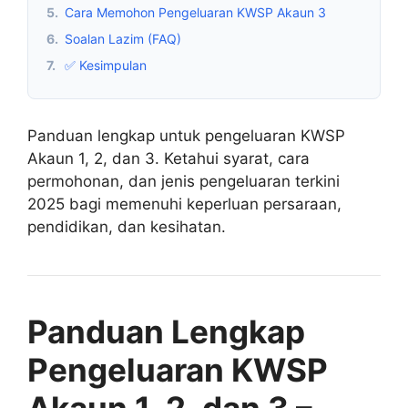
5.
Cara Memohon Pengeluaran KWSP Akaun 3
6.
Soalan Lazim (FAQ)
7.
✅ Kesimpulan
Panduan lengkap untuk pengeluaran KWSP
Akaun 1, 2, dan 3. Ketahui syarat, cara
permohonan, dan jenis pengeluaran terkini
2025 bagi memenuhi keperluan persaraan,
pendidikan, dan kesihatan.
Panduan Lengkap
Pengeluaran KWSP
Akaun 1, 2, dan 3 –