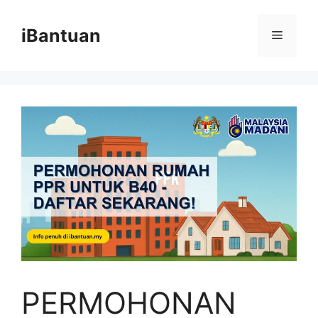
Skip
to
iBantuan
Menu
content
PERMOHONAN