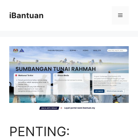
Skip
to
iBantuan
Menu
content
PENTING: