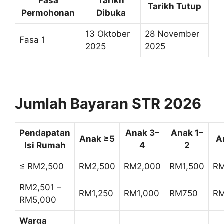
Fasa
Tarikh
Tarikh Tutup
Permohonan
Dibuka
13 Oktober
28 November
Fasa 1
2025
2025
Jumlah Bayaran STR 2026
Pendapatan
Anak 3–
Anak 1–
Anak ≥5
A
Isi Rumah
4
2
≤ RM2,500
RM2,500
RM2,000
RM1,500
RM
RM2,501 –
RM1,250
RM1,000
RM750
R
RM5,000
Warga