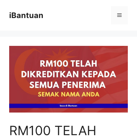
Skip
to
iBantuan
Menu
content
RM100 TELAH