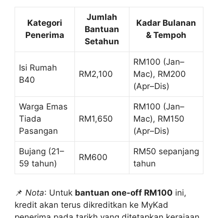
Jumlah
Kategori
Kadar Bulanan
Bantuan
Penerima
& Tempoh
Setahun
RM100 (Jan–
Isi Rumah
RM2,100
Mac), RM200
B40
(Apr–Dis)
Warga Emas
RM100 (Jan–
Tiada
RM1,650
Mac), RM150
Pasangan
(Apr–Dis)
Bujang (21–
RM50 sepanjang
RM600
59 tahun)
tahun
📌
Nota
: Untuk
bantuan one-off RM100
ini,
kredit akan terus dikreditkan ke MyKad
penerima pada tarikh yang ditetapkan kerajaan.