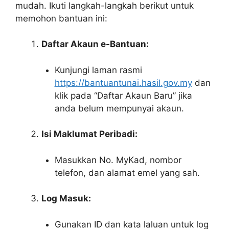
mudah. Ikuti langkah-langkah berikut untuk
memohon bantuan ini:
Daftar Akaun e-Bantuan:
Kunjungi laman rasmi
https://bantuantunai.hasil.gov.my
dan
klik pada “Daftar Akaun Baru” jika
anda belum mempunyai akaun.
Isi Maklumat Peribadi:
Masukkan No. MyKad, nombor
telefon, dan alamat emel yang sah.
Log Masuk:
Gunakan ID dan kata laluan untuk log