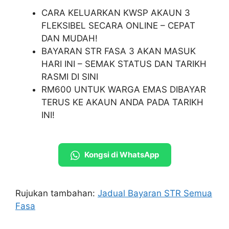
CARA KELUARKAN KWSP AKAUN 3
FLEKSIBEL SECARA ONLINE – CEPAT
DAN MUDAH!
BAYARAN STR FASA 3 AKAN MASUK
HARI INI – SEMAK STATUS DAN TARIKH
RASMI DI SINI
RM600 UNTUK WARGA EMAS DIBAYAR
TERUS KE AKAUN ANDA PADA TARIKH
INI!
Kongsi di WhatsApp
Rujukan tambahan:
Jadual Bayaran STR Semua
Fasa