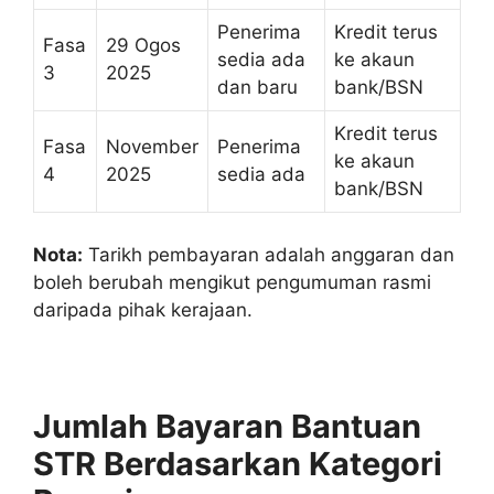
Penerima
Kredit terus
Fasa
29 Ogos
sedia ada
ke akaun
3
2025
dan baru
bank/BSN
Kredit terus
Fasa
November
Penerima
ke akaun
4
2025
sedia ada
bank/BSN
Nota:
Tarikh pembayaran adalah anggaran dan
boleh berubah mengikut pengumuman rasmi
daripada pihak kerajaan.
Jumlah Bayaran Bantuan
STR Berdasarkan Kategori