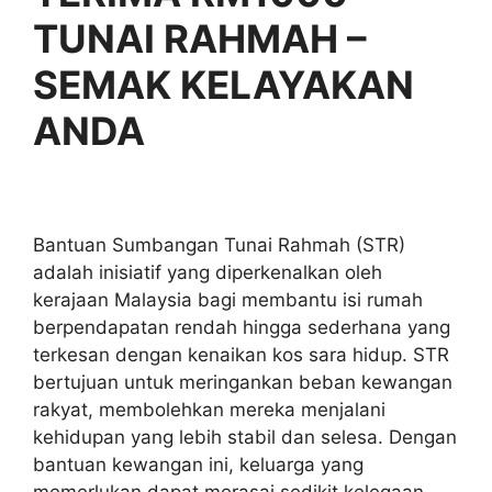
TUNAI RAHMAH –
SEMAK KELAYAKAN
ANDA
Bantuan Sumbangan Tunai Rahmah (STR)
adalah inisiatif yang diperkenalkan oleh
kerajaan Malaysia bagi membantu isi rumah
berpendapatan rendah hingga sederhana yang
terkesan dengan kenaikan kos sara hidup. STR
bertujuan untuk meringankan beban kewangan
rakyat, membolehkan mereka menjalani
kehidupan yang lebih stabil dan selesa. Dengan
bantuan kewangan ini, keluarga yang
memerlukan dapat merasai sedikit kelegaan