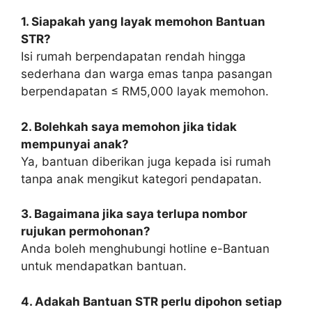
1. Siapakah yang layak memohon Bantuan
STR?
Isi rumah berpendapatan rendah hingga
sederhana dan warga emas tanpa pasangan
berpendapatan ≤ RM5,000 layak memohon.
2. Bolehkah saya memohon jika tidak
mempunyai anak?
Ya, bantuan diberikan juga kepada isi rumah
tanpa anak mengikut kategori pendapatan.
3. Bagaimana jika saya terlupa nombor
rujukan permohonan?
Anda boleh menghubungi hotline e-Bantuan
untuk mendapatkan bantuan.
4. Adakah Bantuan STR perlu dipohon setiap