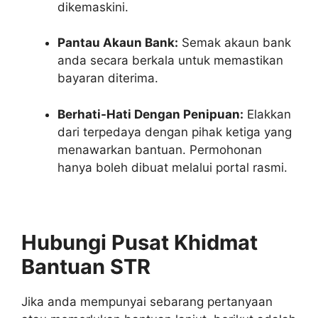
dikemaskini.
Pantau Akaun Bank:
Semak akaun bank
anda secara berkala untuk memastikan
bayaran diterima.
Berhati-Hati Dengan Penipuan:
Elakkan
dari terpedaya dengan pihak ketiga yang
menawarkan bantuan. Permohonan
hanya boleh dibuat melalui portal rasmi.
Hubungi Pusat Khidmat
Bantuan STR
Jika anda mempunyai sebarang pertanyaan