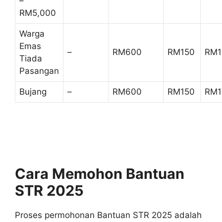
–
RM5,000
Warga
Emas
–
RM600
RM150
RM1
Tiada
Pasangan
Bujang
–
RM600
RM150
RM1
Cara Memohon Bantuan
STR 2025
Proses permohonan Bantuan STR 2025 adalah