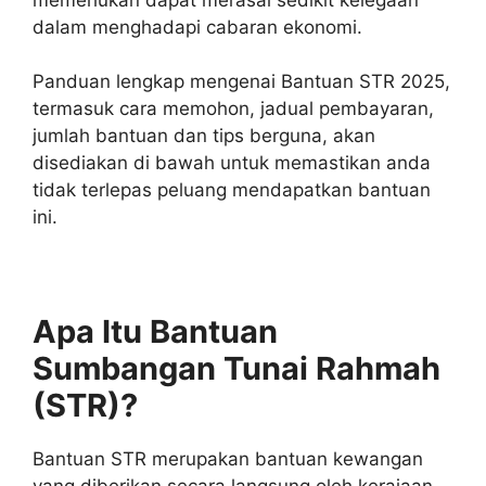
dalam menghadapi cabaran ekonomi.
Panduan lengkap mengenai Bantuan STR 2025,
termasuk cara memohon, jadual pembayaran,
jumlah bantuan dan tips berguna, akan
disediakan di bawah untuk memastikan anda
tidak terlepas peluang mendapatkan bantuan
ini.
Apa Itu Bantuan
Sumbangan Tunai Rahmah
(STR)?
Bantuan STR merupakan bantuan kewangan