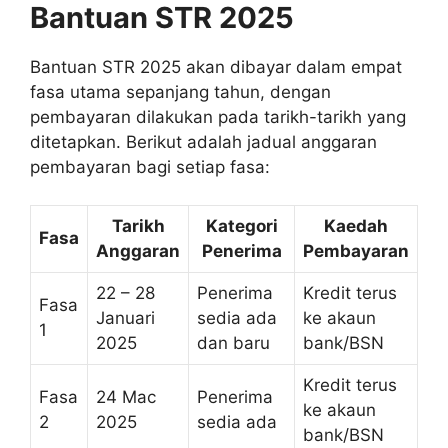
Bantuan STR 2025
Bantuan STR 2025 akan dibayar dalam empat
fasa utama sepanjang tahun, dengan
pembayaran dilakukan pada tarikh-tarikh yang
ditetapkan. Berikut adalah jadual anggaran
pembayaran bagi setiap fasa:
Tarikh
Kategori
Kaedah
Fasa
Anggaran
Penerima
Pembayaran
22 – 28
Penerima
Kredit terus
Fasa
Januari
sedia ada
ke akaun
1
2025
dan baru
bank/BSN
Kredit terus
Fasa
24 Mac
Penerima
ke akaun
2
2025
sedia ada
bank/BSN