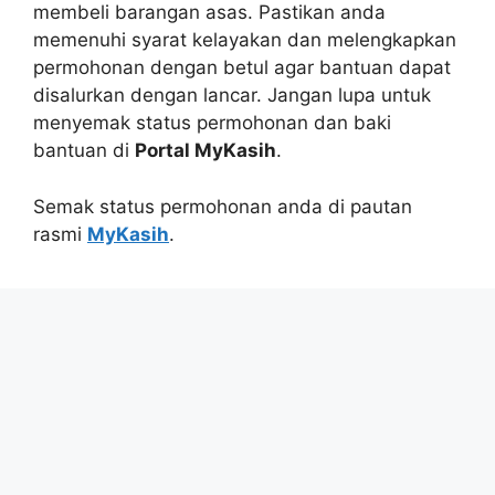
membeli barangan asas. Pastikan anda
memenuhi syarat kelayakan dan melengkapkan
permohonan dengan betul agar bantuan dapat
disalurkan dengan lancar. Jangan lupa untuk
menyemak status permohonan dan baki
bantuan di
Portal MyKasih
.
Semak status permohonan anda di pautan
rasmi
MyKasih
.
Kongsi di WhatsApp
Rujukan tambahan:
Semakan Bantuan MyKad
Categories
Bantuan