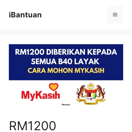
Skip
to
iBantuan
Menu
content
RM1200