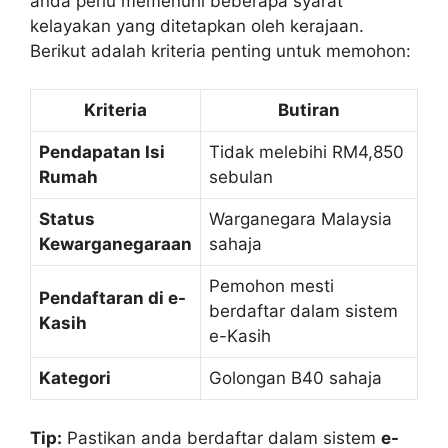
anda perlu memenuhi beberapa syarat
kelayakan yang ditetapkan oleh kerajaan.
Berikut adalah kriteria penting untuk memohon:
Kriteria
Butiran
Pendapatan Isi
Tidak melebihi RM4,850
Rumah
sebulan
Status
Warganegara Malaysia
Kewarganegaraan
sahaja
Pemohon mesti
Pendaftaran di e-
berdaftar dalam sistem
Kasih
e-Kasih
Kategori
Golongan B40 sahaja
Tip:
Pastikan anda berdaftar dalam sistem
e-