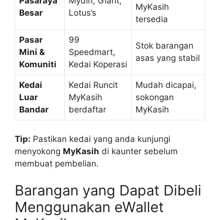
Pasaraya
Mydin, Giant,
MyKasih
Besar
Lotus’s
tersedia
Pasar
99
Stok barangan
Mini &
Speedmart,
asas yang stabil
Komuniti
Kedai Koperasi
Kedai
Kedai Runcit
Mudah dicapai,
Luar
MyKasih
sokongan
Bandar
berdaftar
MyKasih
Tip:
Pastikan kedai yang anda kunjungi
menyokong
MyKasih
di kaunter sebelum
membuat pembelian.
Barangan yang Dapat Dibeli
Menggunakan eWallet