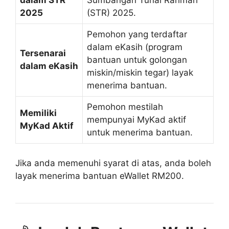
dalam STR
Sumbangan Tunai Rahmah
2025
(STR) 2025.
Pemohon yang terdaftar
dalam eKasih (program
Tersenarai
bantuan untuk golongan
dalam eKasih
miskin/miskin tegar) layak
menerima bantuan.
Pemohon mestilah
Memiliki
mempunyai MyKad aktif
MyKad Aktif
untuk menerima bantuan.
Jika anda memenuhi syarat di atas, anda boleh
layak menerima bantuan eWallet RM200.