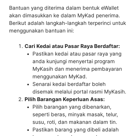
Bantuan yang diterima dalam bentuk eWallet
akan dimasukkan ke dalam MyKad penerima.
Berikut adalah langkah-langkah terperinci untuk
menggunakan bantuan ini:
Cari Kedai atau Pasar Raya Berdaftar:
Pastikan kedai atau pasar raya yang
anda kunjungi menyertai program
MyKasih dan menerima pembayaran
menggunakan MyKad.
Senarai kedai berdaftar boleh
disemak melalui portal rasmi MyKasih.
Pilih Barangan Keperluan Asas:
Pilih barangan yang dibenarkan,
seperti beras, minyak masak, telur,
susu, roti, dan makanan dalam tin.
Pastikan barang yang dibeli adalah