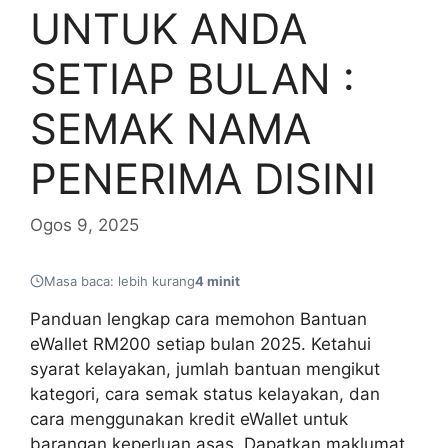
UNTUK ANDA
SETIAP BULAN :
SEMAK NAMA
PENERIMA DISINI
Ogos 9, 2025
Masa baca: lebih kurang
4 minit
Panduan lengkap cara memohon Bantuan
eWallet RM200 setiap bulan 2025. Ketahui
syarat kelayakan, jumlah bantuan mengikut
kategori, cara semak status kelayakan, dan
cara menggunakan kredit eWallet untuk
barangan keperluan asas. Dapatkan maklumat