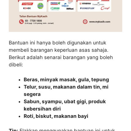
Bantuan ini hanya boleh digunakan untuk
membeli barangan keperluan asas sahaja.
Berikut adalah senarai barangan yang boleh
dibeli:
Beras, minyak masak, gula, tepung
Telur, susu, makanan dalam tin, mi
segera
Sabun, syampu, ubat gigi, produk
kebersihan diri
Roti, biskut, makanan bayi
Tip:
Elakkan menggunakan bantuan ini untuk