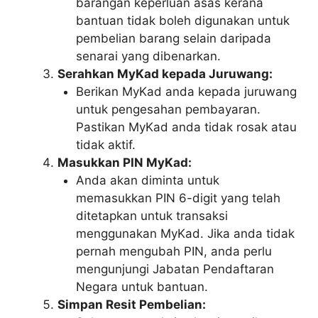
barangan keperluan asas kerana
bantuan tidak boleh digunakan untuk
pembelian barang selain daripada
senarai yang dibenarkan.
Serahkan MyKad kepada Juruwang:
Berikan MyKad anda kepada juruwang
untuk pengesahan pembayaran.
Pastikan MyKad anda tidak rosak atau
tidak aktif.
Masukkan PIN MyKad:
Anda akan diminta untuk
memasukkan PIN 6-digit yang telah
ditetapkan untuk transaksi
menggunakan MyKad. Jika anda tidak
pernah mengubah PIN, anda perlu
mengunjungi Jabatan Pendaftaran
Negara untuk bantuan.
Simpan Resit Pembelian: