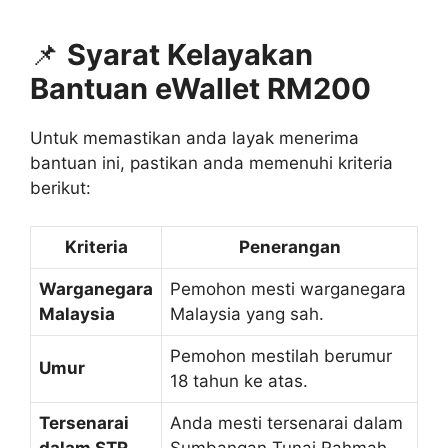
📌
Syarat Kelayakan
Bantuan eWallet RM200
Untuk memastikan anda layak menerima
bantuan ini, pastikan anda memenuhi kriteria
berikut:
Kriteria
Penerangan
Warganegara
Pemohon mesti warganegara
Malaysia
Malaysia yang sah.
Pemohon mestilah berumur
Umur
18 tahun ke atas.
Tersenarai
Anda mesti tersenarai dalam