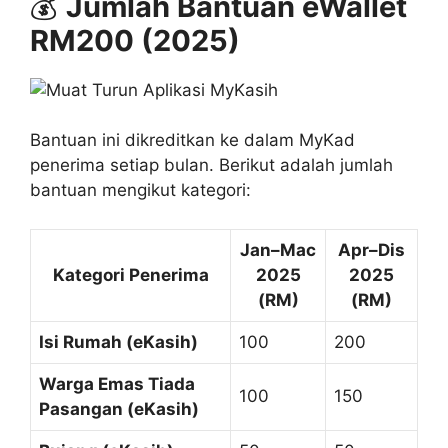
💰
Jumlah Bantuan eWallet
RM200 (2025)
Bantuan ini dikreditkan ke dalam MyKad
penerima setiap bulan. Berikut adalah jumlah
bantuan mengikut kategori:
Jan–Mac
Apr–Dis
Kategori Penerima
2025
2025
(RM)
(RM)
Isi Rumah (eKasih)
100
200
Warga Emas Tiada
100
150
Pasangan (eKasih)