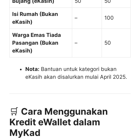
Bujang (eKasih)
50
50
Isi Rumah (Bukan
–
100
eKasih)
Warga Emas Tiada
Pasangan (Bukan
–
50
eKasih)
Nota:
Bantuan untuk kategori bukan
eKasih akan disalurkan mulai April 2025.
🛒
Cara Menggunakan
Kredit eWallet dalam
MyKad