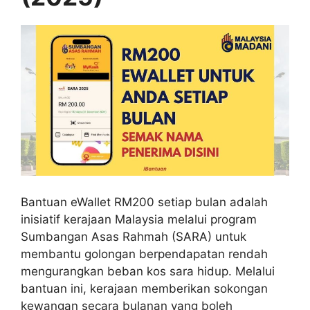
Bantuan eWallet RM200 setiap bulan adalah
inisiatif kerajaan Malaysia melalui program
Sumbangan Asas Rahmah (SARA) untuk
membantu golongan berpendapatan rendah
mengurangkan beban kos sara hidup. Melalui
bantuan ini, kerajaan memberikan sokongan
kewangan secara bulanan yang boleh