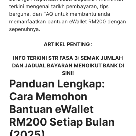
terkini mengenai tarikh pembayaran, tips
berguna, dan FAQ untuk membantu anda
memanfaatkan bantuan eWallet RM200 dengan
sepenuhnya.
ARTIKEL PENTING :
INFO TERKINI STR FASA 3: SEMAK JUMLAH
DAN JADUAL BAYARAN MENGIKUT BANK DI
SINI!
Panduan Lengkap:
Cara Memohon
Bantuan eWallet
RM200 Setiap Bulan
(2025)