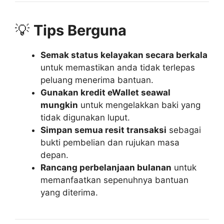
💡
Tips Berguna
Semak status kelayakan secara berkala
untuk memastikan anda tidak terlepas
peluang menerima bantuan.
Gunakan kredit eWallet seawal
mungkin
untuk mengelakkan baki yang
tidak digunakan luput.
Simpan semua resit transaksi
sebagai
bukti pembelian dan rujukan masa
depan.
Rancang perbelanjaan bulanan
untuk
memanfaatkan sepenuhnya bantuan
yang diterima.