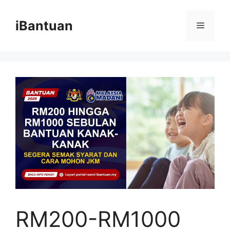
Skip
to
iBantuan
Menu
content
RM200-RM1000