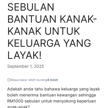
SEBULAN
BANTUAN KANAK-
KANAK UNTUK
KELUARGA YANG
LAYAK!
September 1, 2025
Masa baca: lebih kurang
4 minit
Adakah anda tahu bahawa keluarga yang layak
boleh menerima bantuan kewangan sehingga
RM1000 sebulan untuk menyokong keperluan
anak-anak?