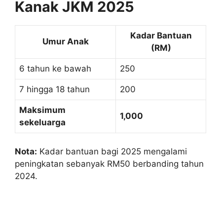
Kanak JKM 2025
Kadar Bantuan
Umur Anak
(RM)
6 tahun ke bawah
250
7 hingga 18 tahun
200
Maksimum
1,000
sekeluarga
Nota:
Kadar bantuan bagi 2025 mengalami
peningkatan sebanyak RM50 berbanding tahun
2024.