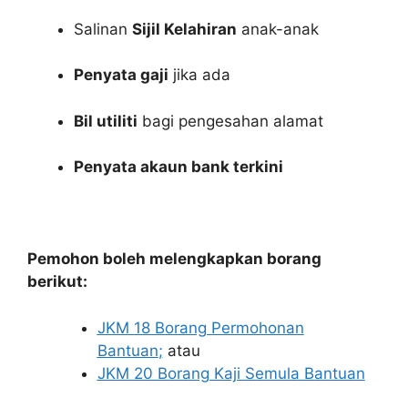
Salinan
Sijil Kelahiran
anak-anak
Penyata gaji
jika ada
Bil utiliti
bagi pengesahan alamat
Penyata akaun bank terkini
Pemohon boleh melengkapkan borang
berikut:
JKM 18 Borang Permohonan
Bantuan
;
atau
JKM 20 Borang Kaji Semula Bantuan