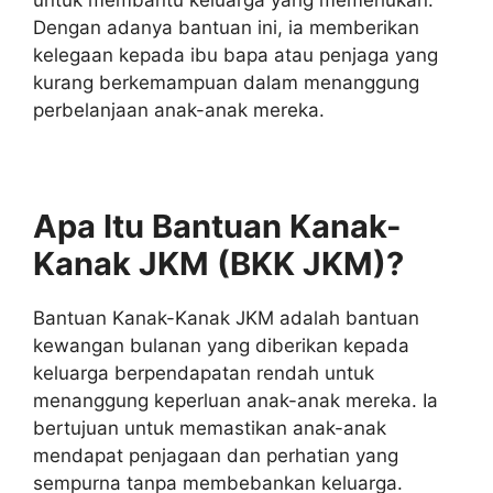
Dengan adanya bantuan ini, ia memberikan
kelegaan kepada ibu bapa atau penjaga yang
kurang berkemampuan dalam menanggung
perbelanjaan anak-anak mereka.
Apa Itu Bantuan Kanak-
Kanak JKM (BKK JKM)?
Bantuan Kanak-Kanak JKM adalah bantuan
kewangan bulanan yang diberikan kepada
keluarga berpendapatan rendah untuk
menanggung keperluan anak-anak mereka. Ia
bertujuan untuk memastikan anak-anak
mendapat penjagaan dan perhatian yang
sempurna tanpa membebankan keluarga.