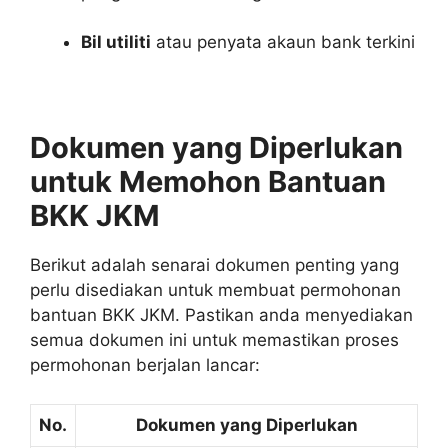
Bil utiliti
atau penyata akaun bank terkini
Dokumen yang Diperlukan
untuk Memohon Bantuan
BKK JKM
Berikut adalah senarai dokumen penting yang
perlu disediakan untuk membuat permohonan
bantuan BKK JKM. Pastikan anda menyediakan
semua dokumen ini untuk memastikan proses
permohonan berjalan lancar:
No.
Dokumen yang Diperlukan