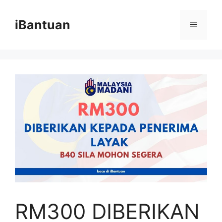
Skip
to
iBantuan
Menu
content
RM300 DIBERIKAN