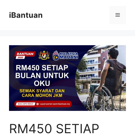
Skip
to
iBantuan
Menu
content
RM450 SETIAP