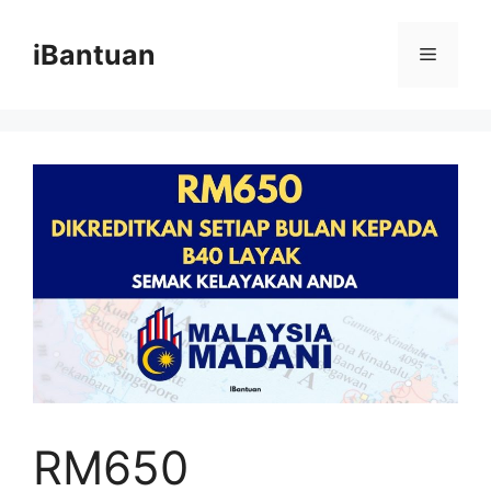
Skip
to
iBantuan
Menu
content
RM650