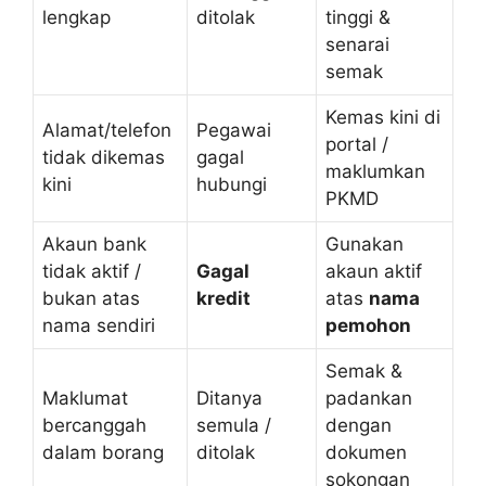
lengkap
ditolak
tinggi &
senarai
semak
Kemas kini di
Alamat/telefon
Pegawai
portal /
tidak dikemas
gagal
maklumkan
kini
hubungi
PKMD
Akaun bank
Gunakan
tidak aktif /
Gagal
akaun aktif
bukan atas
kredit
atas
nama
nama sendiri
pemohon
Semak &
Maklumat
Ditanya
padankan
bercanggah
semula /
dengan
dalam borang
ditolak
dokumen
sokongan