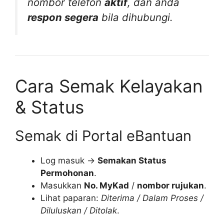
nombor telefon
aktif
, dan anda
respon segera
bila dihubungi.
Cara Semak Kelayakan
& Status
Semak di Portal eBantuan
Log masuk →
Semakan Status
Permohonan
.
Masukkan
No. MyKad
/
nombor rujukan
.
Lihat paparan:
Diterima / Dalam Proses /
Diluluskan / Ditolak
.