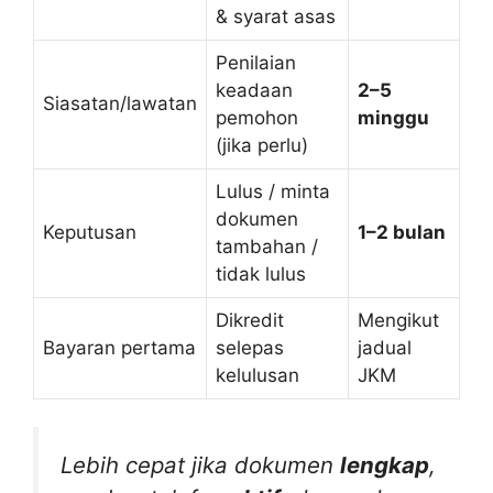
& syarat asas
Penilaian
keadaan
2–5
Siasatan/lawatan
pemohon
minggu
(jika perlu)
Lulus / minta
dokumen
Keputusan
1–2 bulan
tambahan /
tidak lulus
Dikredit
Mengikut
Bayaran pertama
selepas
jadual
kelulusan
JKM
Lebih cepat jika dokumen
lengkap
,