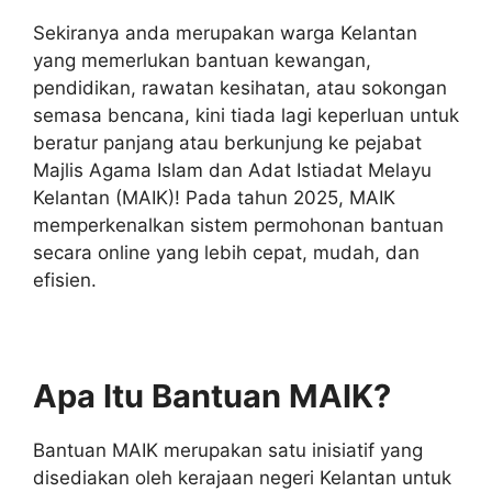
Sekiranya anda merupakan warga Kelantan
yang memerlukan bantuan kewangan,
pendidikan, rawatan kesihatan, atau sokongan
semasa bencana, kini tiada lagi keperluan untuk
beratur panjang atau berkunjung ke pejabat
Majlis Agama Islam dan Adat Istiadat Melayu
Kelantan (MAIK)! Pada tahun 2025, MAIK
memperkenalkan sistem permohonan bantuan
secara online yang lebih cepat, mudah, dan
efisien.
Apa Itu Bantuan MAIK?
Bantuan MAIK merupakan satu inisiatif yang
disediakan oleh kerajaan negeri Kelantan untuk