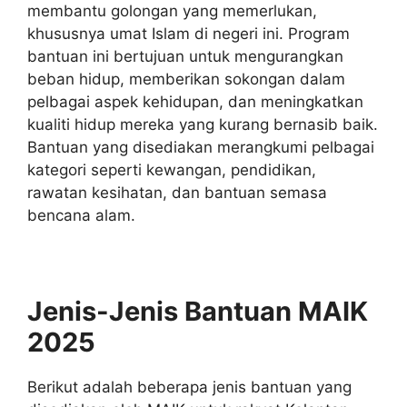
membantu golongan yang memerlukan,
khususnya umat Islam di negeri ini. Program
bantuan ini bertujuan untuk mengurangkan
beban hidup, memberikan sokongan dalam
pelbagai aspek kehidupan, dan meningkatkan
kualiti hidup mereka yang kurang bernasib baik.
Bantuan yang disediakan merangkumi pelbagai
kategori seperti kewangan, pendidikan,
rawatan kesihatan, dan bantuan semasa
bencana alam.
Jenis-Jenis Bantuan MAIK
2025
Berikut adalah beberapa jenis bantuan yang