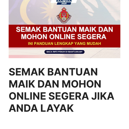
SEMAK BANTUAN
MAIK DAN MOHON
ONLINE SEGERA JIKA
ANDA LAYAK