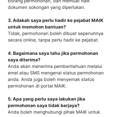
borang permohonan, dan memuat naik
dokumen sokongan yang diperlukan.
3. Adakah saya perlu hadir ke pejabat MAIK
untuk memohon bantuan?
Tidak, permohonan boleh dibuat sepenuhnya
secara online, tanpa perlu hadir ke pejabat.
4. Bagaimana saya tahu jika permohonan
saya diterima?
Anda akan menerima pemberitahuan melalui
emel atau SMS mengenai status permohonan
anda. Anda juga boleh menyemak status
permohonan di portal MAIK.
5. Apa yang perlu saya lakukan jika
permohonan saya tidak berjaya?
Anda boleh menghubungi pihak MAIK untuk