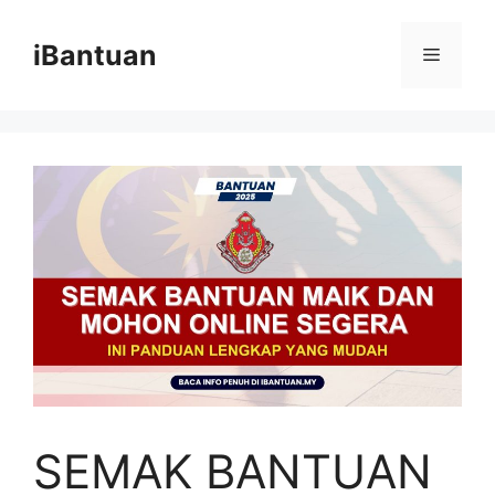
Skip
to
iBantuan
Menu
content
SEMAK BANTUAN