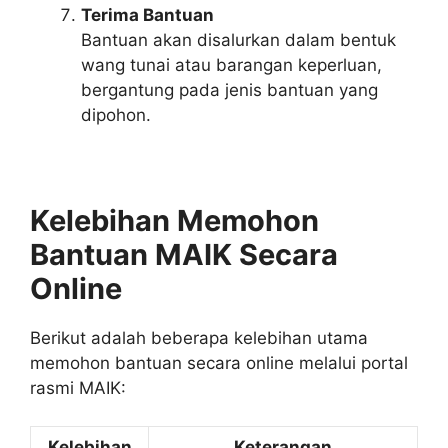
Terima Bantuan
Bantuan akan disalurkan dalam bentuk
wang tunai atau barangan keperluan,
bergantung pada jenis bantuan yang
dipohon.
Kelebihan Memohon
Bantuan MAIK Secara
Online
Berikut adalah beberapa kelebihan utama
memohon bantuan secara online melalui portal
rasmi MAIK:
Kelebihan
Keterangan