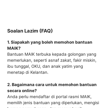
Soalan Lazim (FAQ)
1. Siapakah yang boleh memohon bantuan
MAIK?
Bantuan MAIK terbuka kepada golongan yang
memerlukan, seperti asnaf zakat, fakir miskin,
ibu tunggal, OKU, dan anak yatim yang
menetap di Kelantan.
2. Bagaimana cara untuk memohon bantuan
secara online?
Anda perlu mendaftar di portal rasmi MAIK,
memilih jenis bantuan yang diperlukan, mengisi