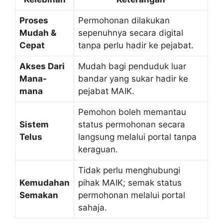
Proses
Permohonan dilakukan
Mudah &
sepenuhnya secara digital
Cepat
tanpa perlu hadir ke pejabat.
Akses Dari
Mudah bagi penduduk luar
Mana-
bandar yang sukar hadir ke
mana
pejabat MAIK.
Pemohon boleh memantau
Sistem
status permohonan secara
Telus
langsung melalui portal tanpa
keraguan.
Tidak perlu menghubungi
Kemudahan
pihak MAIK; semak status
Semakan
permohonan melalui portal
sahaja.