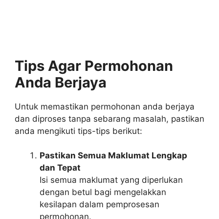
Tips Agar Permohonan
Anda Berjaya
Untuk memastikan permohonan anda berjaya
dan diproses tanpa sebarang masalah, pastikan
anda mengikuti tips-tips berikut:
Pastikan Semua Maklumat Lengkap
dan Tepat
Isi semua maklumat yang diperlukan
dengan betul bagi mengelakkan
kesilapan dalam pemprosesan
permohonan.