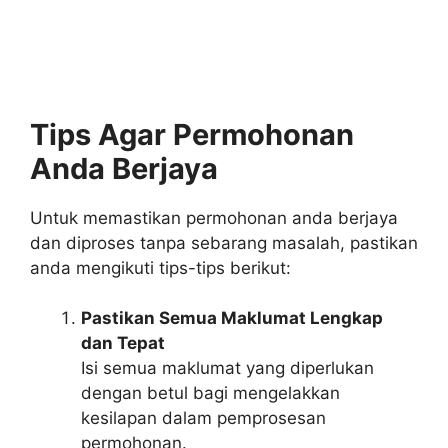
Tips Agar Permohonan
Anda Berjaya
Untuk memastikan permohonan anda berjaya
dan diproses tanpa sebarang masalah, pastikan
anda mengikuti tips-tips berikut:
Pastikan Semua Maklumat Lengkap
dan Tepat
Isi semua maklumat yang diperlukan
dengan betul bagi mengelakkan
kesilapan dalam pemprosesan
permohonan.