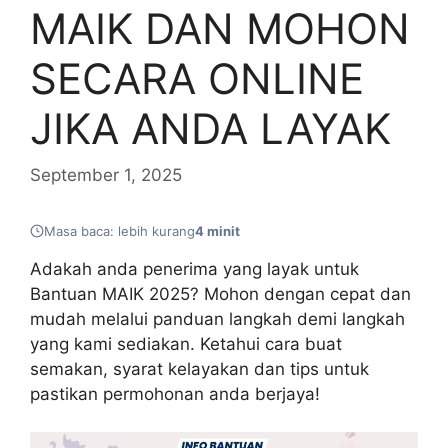
MAIK DAN MOHON
SECARA ONLINE
JIKA ANDA LAYAK
September 1, 2025
Masa baca: lebih kurang
4 minit
Adakah anda penerima yang layak untuk
Bantuan MAIK 2025? Mohon dengan cepat dan
mudah melalui panduan langkah demi langkah
yang kami sediakan. Ketahui cara buat
semakan, syarat kelayakan dan tips untuk
pastikan permohonan anda berjaya!