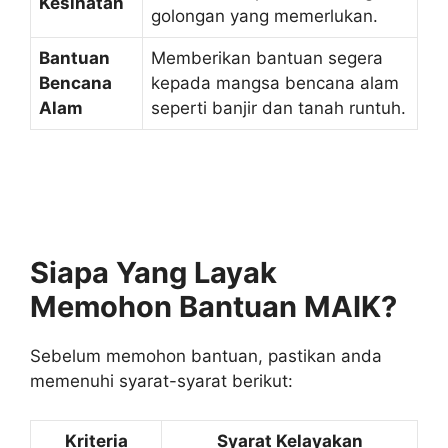
Kesihatan
golongan yang memerlukan.
Bantuan
Memberikan bantuan segera
Bencana
kepada mangsa bencana alam
Alam
seperti banjir dan tanah runtuh.
Siapa Yang Layak
Memohon Bantuan MAIK?
Sebelum memohon bantuan, pastikan anda
memenuhi syarat-syarat berikut:
Kriteria
Syarat Kelayakan