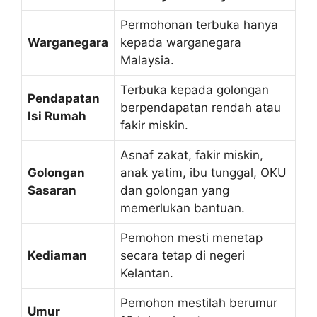
Permohonan terbuka hanya
Warganegara
kepada warganegara
Malaysia.
Terbuka kepada golongan
Pendapatan
berpendapatan rendah atau
Isi Rumah
fakir miskin.
Asnaf zakat, fakir miskin,
Golongan
anak yatim, ibu tunggal, OKU
Sasaran
dan golongan yang
memerlukan bantuan.
Pemohon mesti menetap
Kediaman
secara tetap di negeri
Kelantan.
Pemohon mestilah berumur
Umur