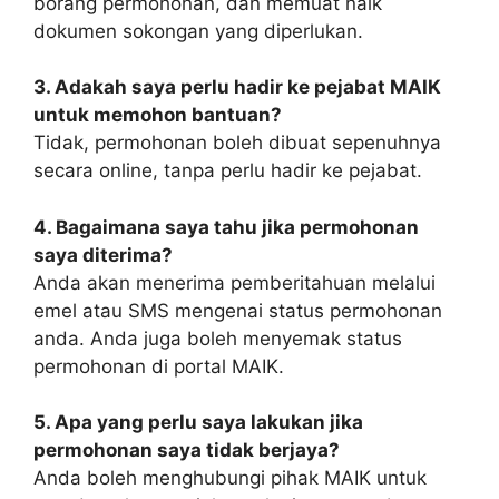
borang permohonan, dan memuat naik
dokumen sokongan yang diperlukan.
3. Adakah saya perlu hadir ke pejabat MAIK
untuk memohon bantuan?
Tidak, permohonan boleh dibuat sepenuhnya
secara online, tanpa perlu hadir ke pejabat.
4. Bagaimana saya tahu jika permohonan
saya diterima?
Anda akan menerima pemberitahuan melalui
emel atau SMS mengenai status permohonan
anda. Anda juga boleh menyemak status
permohonan di portal MAIK.
5. Apa yang perlu saya lakukan jika
permohonan saya tidak berjaya?
Anda boleh menghubungi pihak MAIK untuk