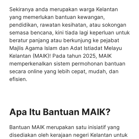
Sekiranya anda merupakan warga Kelantan
yang memerlukan bantuan kewangan,
pendidikan, rawatan kesihatan, atau sokongan
semasa bencana, kini tiada lagi keperluan untuk
beratur panjang atau berkunjung ke pejabat
Majlis Agama Islam dan Adat Istiadat Melayu
Kelantan (MAIK)! Pada tahun 2025, MAIK
memperkenalkan sistem permohonan bantuan
secara online yang lebih cepat, mudah, dan
efisien.
Apa Itu Bantuan MAIK?
Bantuan MAIK merupakan satu inisiatif yang
disediakan oleh kerajaan negeri Kelantan untuk