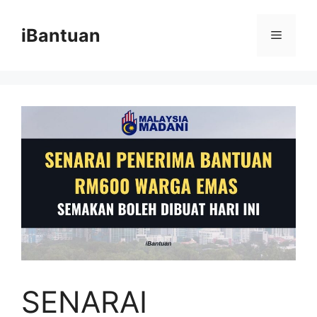
Skip
to
iBantuan
Menu
content
SENARAI