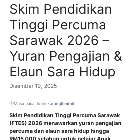
Skim Pendidikan
Tinggi Percuma
Sarawak 2026 –
Yuran Pengajian &
Elaun Sara Hidup
Disember 19, 2025
Masa baca: lebih kurang
5 minit
Skim Pendidikan Tinggi Percuma Sarawak
(FTES) 2026 menawarkan yuran pengajian
percuma dan elaun sara hidup hingga
RM15,000 setahun untuk pelajar Anak