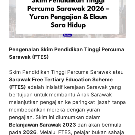
Pengenalan Skim Pendidikan Tinggi Percuma
Sarawak (FTES)
Skim Pendidikan Tinggi Percuma Sarawak atau
Sarawak Free Tertiary Education Scheme
(FTES)
adalah inisiatif kerajaan Sarawak yang
bertujuan untuk membantu Anak Sarawak
melanjutkan pengajian ke peringkat ijazah tanpa
membebankan mereka dengan yuran
pengajian. Skim ini diumumkan dalam
Belanjawan Sarawak 2023
dan akan bermula
pada
2026
. Melalui FTES, pelajar bukan sahaja