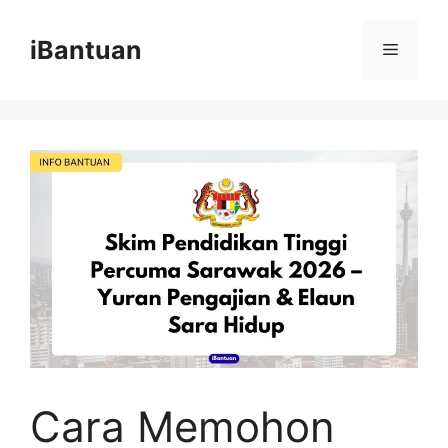
Skip
to
iBantuan
Menu
content
Cara Memohon