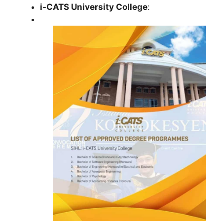
i-CATS University College
: