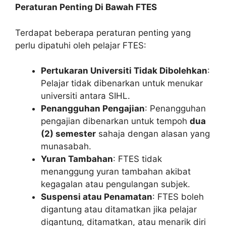
Peraturan Penting Di Bawah FTES
Terdapat beberapa peraturan penting yang
perlu dipatuhi oleh pelajar FTES:
Pertukaran Universiti Tidak Dibolehkan
:
Pelajar tidak dibenarkan untuk menukar
universiti antara SIHL.
Penangguhan Pengajian
: Penangguhan
pengajian dibenarkan untuk tempoh
dua
(2) semester
sahaja dengan alasan yang
munasabah.
Yuran Tambahan
: FTES tidak
menanggung yuran tambahan akibat
kegagalan atau pengulangan subjek.
Suspensi atau Penamatan
: FTES boleh
digantung atau ditamatkan jika pelajar
digantung, ditamatkan, atau menarik diri