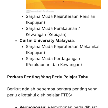
Sarjana Muda Kejuruteraan Perisian
(Kepujian)
Sarjana Muda Perakaunan /
Kewangan (Kepujian)
Curtin University Malaysia
:
Sarjana Muda Kejuruteraan Mekanikal
(Kepujian)
Sarjana Muda Perdagangan
(Perakaunan dan Kewangan)
Perkara Penting Yang Perlu Pelajar Tahu
Berikut adalah beberapa perkara penting yang
perlu diketahui oleh pelajar FTES:
Permohonan
: Permohonan perlu dibuat