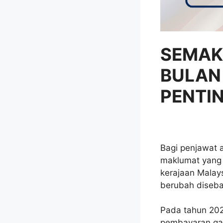
SEMAK
BULAN 
PENTI
Bagi penjawat 
maklumat yang 
kerajaan Malays
berubah diseba
Pada tahun 202
pembayaran gaj