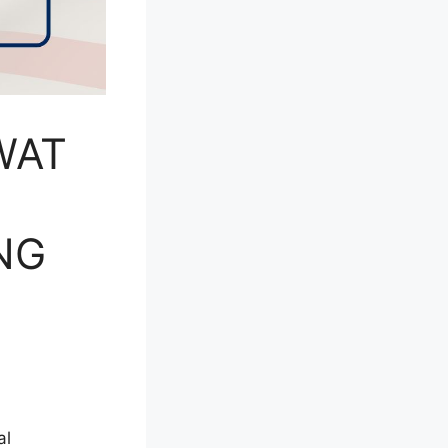
WAT
NG
al