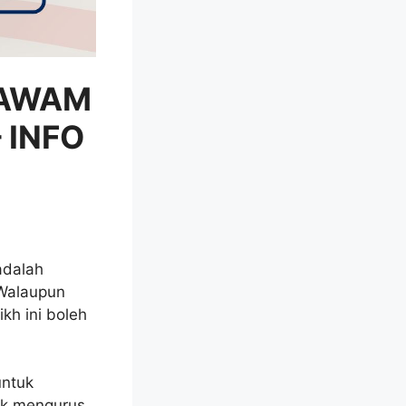
 AWAM
 INFO
adalah
 Walaupun
kh ini boleh
untuk
uk mengurus