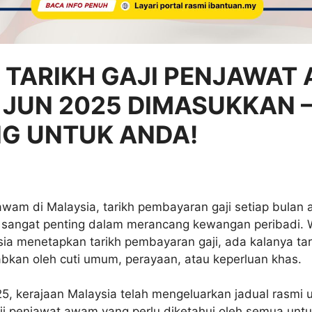
 TARIKH GAJI PENJAWAT
JUN 2025 DIMASUKKAN –
NG UNTUK ANDA!
awam di Malaysia, tarikh pembayaran gaji setiap bulan 
sangat penting dalam merancang kewangan peribadi.
ia menetapkan tarikh pembayaran gaji, ada kalanya tari
bkan oleh cuti umum, perayaan, atau keperluan khas.
5, kerajaan Malaysia telah mengeluarkan jadual rasmi 
i penjawat awam yang perlu diketahui oleh semua unt