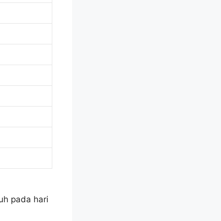
h
uh pada hari