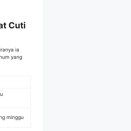
t Cuti
ranya ia
 umum yang
au
ung minggu