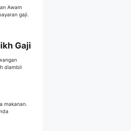
atan Awam
ayaran gaji.
kh Gaji
ewangan
h diambil
nja makanan.
anda