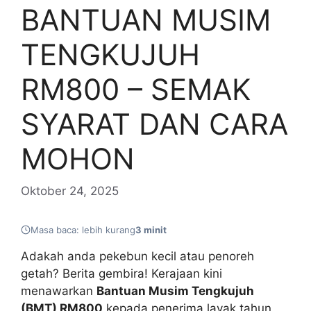
BANTUAN MUSIM
TENGKUJUH
RM800 – SEMAK
SYARAT DAN CARA
MOHON
Oktober 24, 2025
Masa baca: lebih kurang
3 minit
Adakah anda pekebun kecil atau penoreh
getah? Berita gembira! Kerajaan kini
menawarkan
Bantuan Musim Tengkujuh
(BMT) RM800
kepada penerima layak tahun