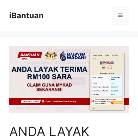
Skip
to
iBantuan
Menu
content
ANDA LAYAK