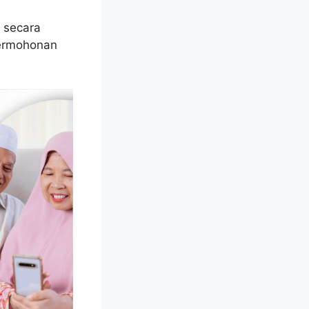
 secara
permohonan
.