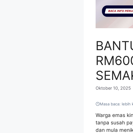
BANT
RM600
SEMA
Oktober 10, 2025
Masa baca: lebih 
Warga emas kin
tanpa susah p
dan mula menik