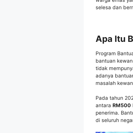
selesa dan ber
Apa Itu 
Program Bantua
bantuan kewan
tidak mempunya
adanya bantuan
masalah kewang
Pada tahun 202
antara
RM500
penerima. Bant
di seluruh nega