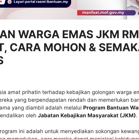
AN WARGA EMAS JKM RM
T, CARA MOHON & SEMA
S
sia amat prihatin terhadap kebajikan golongan warga e
ereka yang berpendapatan rendah dan memerlukan ban
tama yang diambil adalah melalui
Program Bantuan Wa
endalikan oleh
Jabatan Kebajikan Masyarakat (JKM)
.
rogram ini adalah untuk menyediakan sokongan kewa
g memerlukan, agar mereka dapat menjalani kehidupan