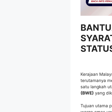
BANTU
SYARA
STATU
Kerajaan Malay
terutamanya m
satu langkah u
(BWE)
yang dik
Tujuan utama p
warga emas yan