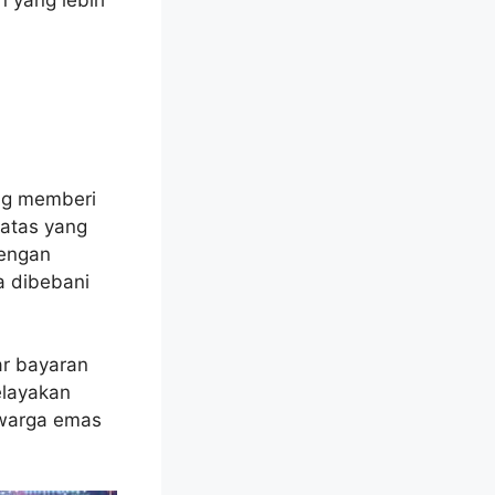
ng memberi
atas yang
Dengan
a dibebani
r bayaran
elayakan
 warga emas