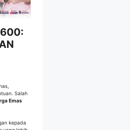
600:
KAN
mas,
tuan. Salah
rga Emas
ngan kepada
 yang lebih