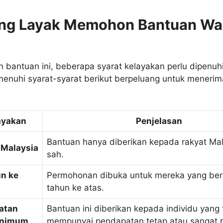
ang Layak Memohon Bantuan Wa
bantuan ini, beberapa syarat kelayakan perlu dipenuh
nuhi syarat-syarat berikut berpeluang untuk meneri
ayakan
Penjelasan
Bantuan hanya diberikan kepada rakyat Ma
Malaysia
sah.
n ke
Permohonan dibuka untuk mereka yang be
tahun ke atas.
atan
Bantuan ini diberikan kepada individu yang 
inimum
mempunyai pendapatan tetap atau sangat 