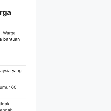
rga
i. Warga
ma bantuan
laysia yang
rumur 60
tidak
rendah.