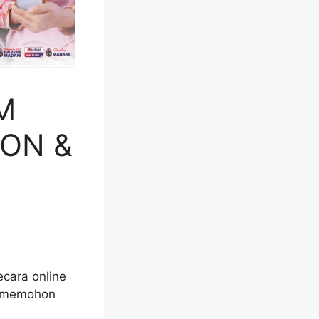
M
HON &
cara online
k memohon