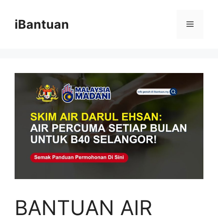
Skip
to
iBantuan
Menu
content
BANTUAN AIR