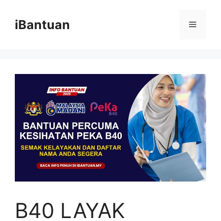
Skip
to
iBantuan
Menu
content
B40 LAYAK