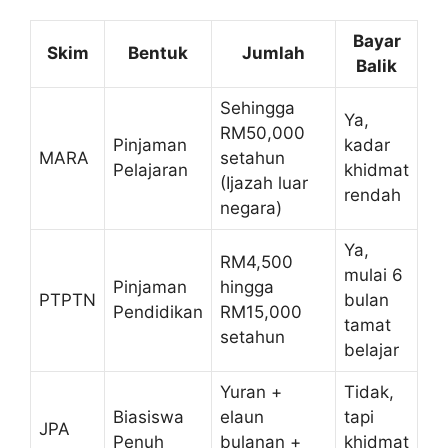
Bayar
Skim
Bentuk
Jumlah
Balik
Sehingga
Ya,
RM50,000
Pinjaman
kadar
MARA
setahun
Pelajaran
khidmat
(Ijazah luar
rendah
negara)
Ya,
RM4,500
mulai 6
Pinjaman
hingga
PTPTN
bulan
Pendidikan
RM15,000
tamat
setahun
belajar
Yuran +
Tidak,
Biasiswa
elaun
tapi
JPA
Penuh
bulanan +
khidmat