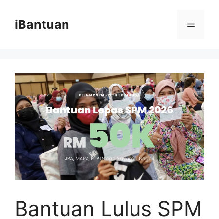
Skip
to
iBantuan
Menu
content
Bantuan Lulus SPM