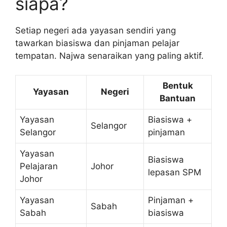
siapa?
Setiap negeri ada yayasan sendiri yang
tawarkan biasiswa dan pinjaman pelajar
tempatan. Najwa senaraikan yang paling aktif.
Bentuk
Yayasan
Negeri
Bantuan
Yayasan
Biasiswa +
Selangor
Selangor
pinjaman
Yayasan
Biasiswa
Pelajaran
Johor
lepasan SPM
Johor
Yayasan
Pinjaman +
Sabah
Sabah
biasiswa