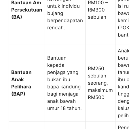
Bantuan Am
RM100 –
untuk individu
isi 
Persekutuan
RM300
bujang
bawa
(BA)
sebulan
berpendapatan
kemi
rendah.
(PGK
bant
Ana
Bantuan
beru
kepada
bawa
RM250
Bantuan
penjaga yang
tahu
sebulan
Anak
bukan ibu
ibu 
seorang,
Pelihara
bapa kandung
kand
maksimum
(BAP)
bagi menjaga
tingg
RM500
anak bawah
den
umur 18 tahun.
kelu
pelih
Pene