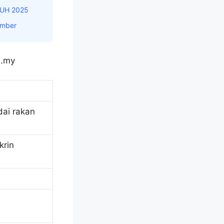
UH 2025
ember
dai rakan
krin