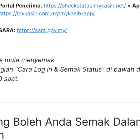
Portal Penerima:
https://checkstatus.mykasih.net/
•
Apl
https://mykasih.com.my/mykasih-app/
SARA:
https://sara.gov.my/
us mula menyemak.
gian “Cara Log In & Semak Status” di bawah d
0 saat.
ng Boleh Anda Semak Dala
h