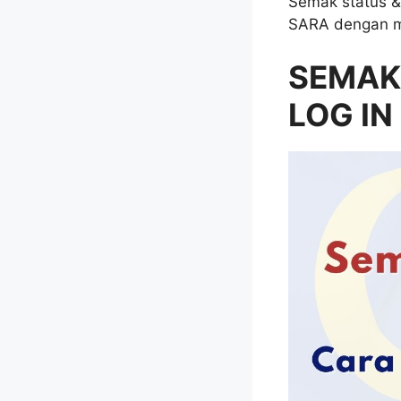
Semak status &
SARA dengan mu
SEMAK
LOG IN