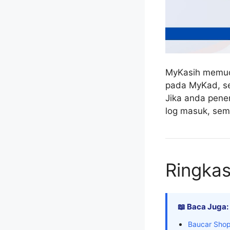
MyKasih memud
pada MyKad, se
Jika anda pene
log masuk, sema
Ringka
📖 Baca Juga:
Baucar Shop