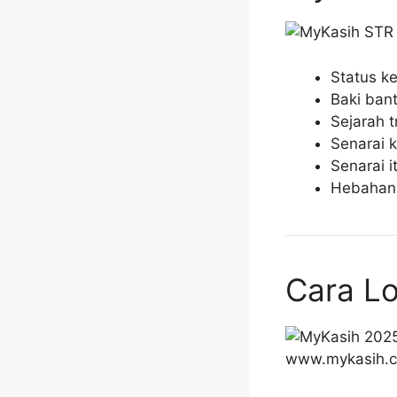
Status ke
Baki ban
Sejarah t
Senarai 
Senarai 
Hebahan t
Cara Lo