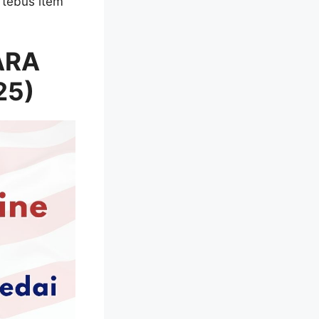
 tebus item
ARA
25)