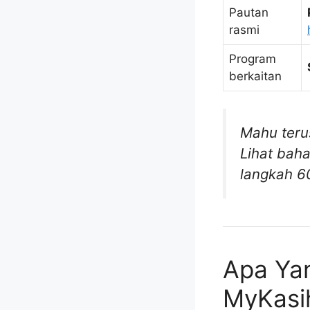
Pautan
rasmi
Program
berkaitan
Mahu ter
Lihat baha
langkah 6
Apa Ya
MyKasi