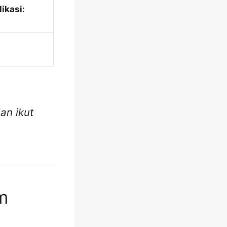
ikasi:
an ikut
m