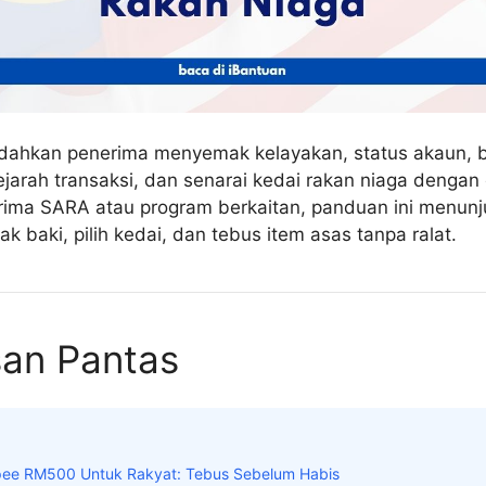
ahkan penerima menyemak kelayakan, status akaun, b
jarah transaksi, dan senarai kedai rakan niaga dengan 
rima SARA atau program berkaitan, panduan ini menunj
k baki, pilih kedai, dan tebus item asas tanpa ralat.
san Pantas
ee RM500 Untuk Rakyat: Tebus Sebelum Habis