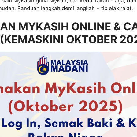
 baki MyKasih guna MyKad, cari kedai rakan niaga, dan
dah. Panduan langkah demi langkah + tip elak ralat.
AN MYKASIH ONLINE & C
 (KEMASKINI OKTOBER 20