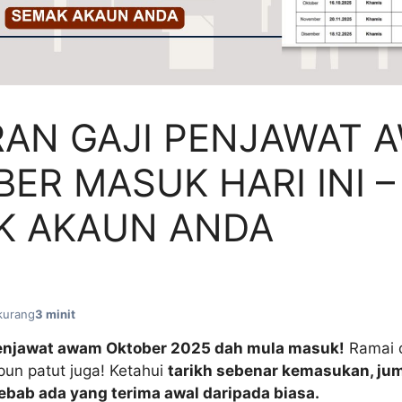
RAN GAJI PENJAWAT 
ER MASUK HARI INI –
K AKAUN ANDA
kurang
3 minit
penjawat awam Oktober 2025 dah mula masuk!
Ramai 
un patut juga! Ketahui
tarikh sebenar kemasukan, ju
ebab ada yang terima awal daripada biasa.