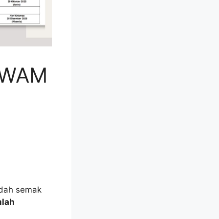
AWAM
dah semak
mlah