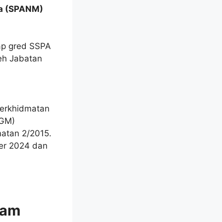
ia (SPANM)
ap gred SSPA
leh Jabatan
Perkhidmatan
KGM)
matan 2/2015.
ber 2024 dan
wam