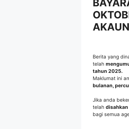
BAYAR
OKTOBE
AKAUN
Berita yang di
telah
mengumum
tahun 2025.
Maklumat ini a
bulanan, percu
Jika anda beke
telah
disahkan 
bagi semua agen