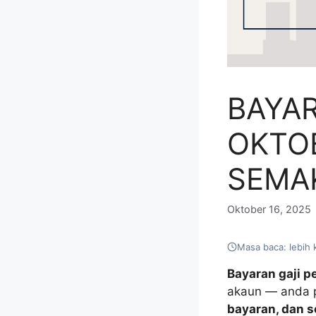
BAYA
OKTOB
SEMA
Oktober 16, 2025
Masa baca: lebih 
Bayaran gaji 
akaun — anda p
bayaran, dan s