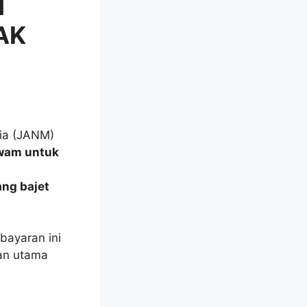
M
AK
sia (JANM)
awam untuk
ng bajet
bayaran ini
kan utama