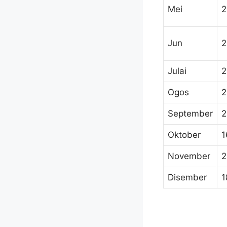
Mei
2
Jun
2
Julai
2
Ogos
2
September
2
Oktober
1
November
2
Disember
1