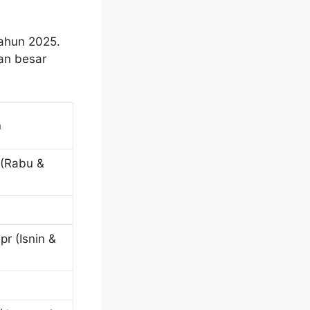
tahun 2025.
an besar
n
 (Rabu &
r (Isnin &