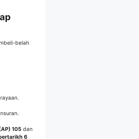
iap
mbeli-belah
erayaan.
ansuran.
(AP) 105
dan
ertarikh 6