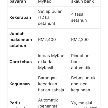
bayaran
MyKad
akaun bank
Setiap bulan
4 fasa
Kekerapan
(12 kali
setahun
setahun)
Jumlah
maksimum
RM2,400
RM2,200
setahun
Imbas MyKad
Pindahan
Cara tebus
di kedai
bank
MyKasih
automatik
Barangan
Bebas untuk
Kegunaan
keperluan
apa-apa
harian sahaja
kegunaan
Automatik
Perlu
Ya, melalui
(penerima