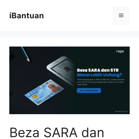
Skip
to
iBantuan
Menu
content
Beza SARA dan