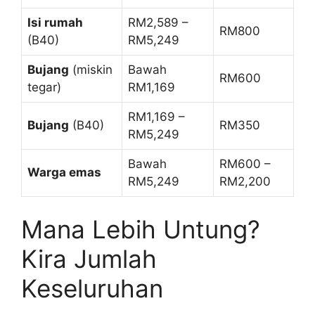
Isi rumah
RM2,589 –
RM800
(B40)
RM5,249
Bujang
(miskin
Bawah
RM600
tegar)
RM1,169
RM1,169 –
Bujang
(B40)
RM350
RM5,249
Bawah
RM600 –
Warga emas
RM5,249
RM2,200
Mana Lebih Untung?
Kira Jumlah
Keseluruhan