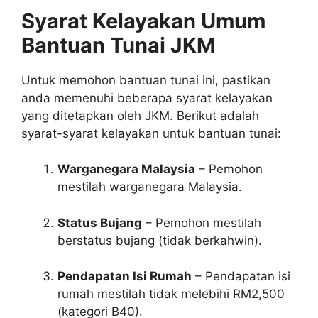
Syarat Kelayakan Umum
Bantuan Tunai JKM
Untuk memohon bantuan tunai ini, pastikan
anda memenuhi beberapa syarat kelayakan
yang ditetapkan oleh JKM. Berikut adalah
syarat-syarat kelayakan untuk bantuan tunai:
Warganegara Malaysia
– Pemohon
mestilah warganegara Malaysia.
Status Bujang
– Pemohon mestilah
berstatus bujang (tidak berkahwin).
Pendapatan Isi Rumah
– Pendapatan isi
rumah mestilah tidak melebihi RM2,500
(kategori B40).