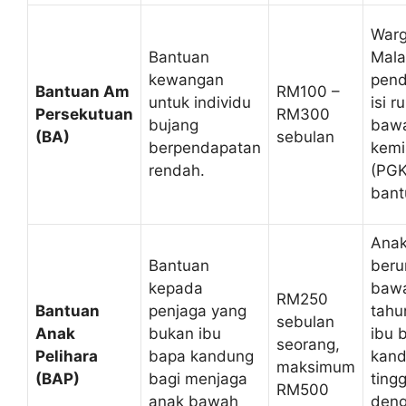
Warg
Bantuan
Mala
kewangan
pend
Bantuan Am
RM100 –
untuk individu
isi 
Persekutuan
RM300
bujang
bawa
(BA)
sebulan
berpendapatan
kemi
rendah.
(PGK
bant
Ana
Bantuan
beru
kepada
bawa
RM250
Bantuan
penjaga yang
tahu
sebulan
Anak
bukan ibu
ibu 
seorang,
Pelihara
bapa kandung
kand
maksimum
(BAP)
bagi menjaga
tingg
RM500
anak bawah
den