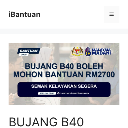
Skip
to
iBantuan
Menu
content
BUJANG B40