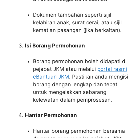
Dokumen tambahan seperti sijil
kelahiran anak, surat cerai, atau sijil
kematian pasangan (jika berkaitan).
Isi Borang Permohonan
Borang permohonan boleh didapati di
pejabat JKM atau melalui
portal rasmi
eBantuan JKM
. Pastikan anda mengisi
borang dengan lengkap dan tepat
untuk mengelakkan sebarang
kelewatan dalam pemprosesan.
Hantar Permohonan
Hantar borang permohonan bersama