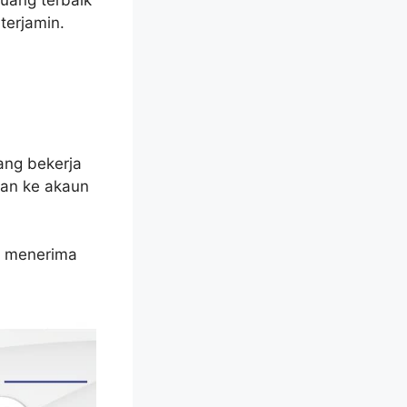
terjamin.
ang bekerja
man ke akaun
ak menerima