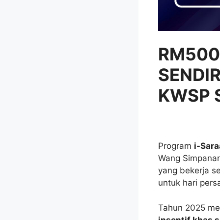
RM500
SENDIR
KWSP 
Program
i-Sar
Wang Simpanan
yang bekerja s
untuk hari pers
Tahun 2025 
insentif khas