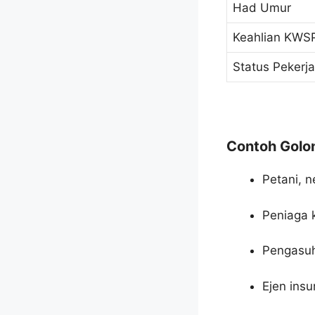
Had Umur
Keahlian KWS
Status Pekerj
Contoh Golo
Petani, 
Peniaga k
Pengasuh
Ejen insu