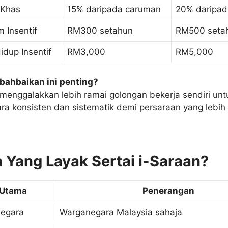
 Khas
15% daripada caruman
20% daripad
 Insentif
RM300 setahun
RM500 seta
dup Insentif
RM3,000
RM5,000
ahbaikan ini penting?
menggalakkan lebih ramai golongan bekerja sendiri unt
a konsisten dan sistematik demi persaraan yang lebih 
 Yang Layak Sertai i-Saraan?
a Utama
Penerangan
negara
Warganegara Malaysia sahaja