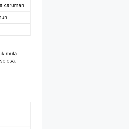
a caruman
hun
uk mula
selesa.