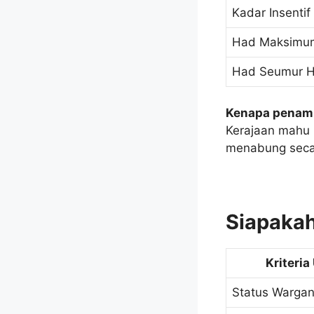
Kadar Insentif
Had Maksimum
Had Seumur Hi
Kenapa penamb
Kerajaan mahu 
menabung secar
Siapakah
Kriteri
Status Warga