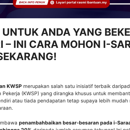
 UNTUK ANDA YANG BEK
I – INI CARA MOHON I-S
SEKARANG!
aan KWSP
merupakan salah satu inisiatif terbaik darip
 Pekerja (KWSP) yang dirangka khusus untuk membant
endiri atau tiada pendapatan tetap supaya lebih muda
araan.
membawa
penambahbaikan besar-besaran pada i-Sara
 sehingga 20%
daripada jumlah caruman tahunan! Ini pel