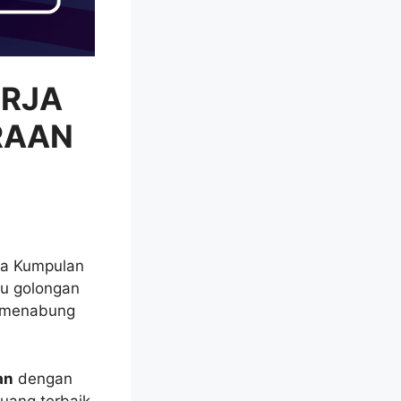
ERJA
ARAAN
ada Kumpulan
u golongan
h menabung
an
dengan
uang terbaik