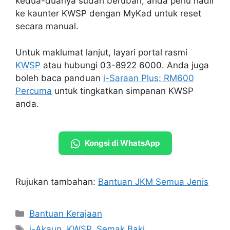
kedua-duanya sudah berubah, anda perlu hadir
ke kaunter KWSP dengan MyKad untuk reset
secara manual.
Untuk maklumat lanjut, layari portal rasmi
KWSP
atau hubungi 03-8922 6000. Anda juga
boleh baca panduan
i-Saraan Plus: RM600
Percuma
untuk tingkatkan simpanan KWSP
anda.
Kongsi di WhatsApp
Rujukan tambahan:
Bantuan JKM Semua Jenis
Categories
Bantuan Kerajaan
Tags
i-Akaun
,
KWSP
,
Semak Baki