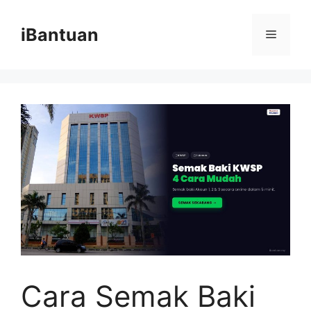
Skip
to
iBantuan
Menu
content
Cara Semak Baki