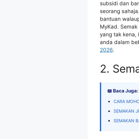
subsidi dan ban
seorang sahaja
bantuan walaup
MyKad. Semak b
yang tak kena, 
anda dalam be
2026
.
2. Sema
📖 Baca Juga:
CARA MOHO
SEMAKAN J
SEMAKAN B