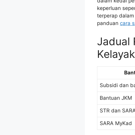
dalam kedai pes
keperluan seper
terperap dalam
panduan
cara 
Jadual 
Kelaya
Ban
Subsidi dan 
Bantuan JKM
STR dan SAR
SARA MyKad