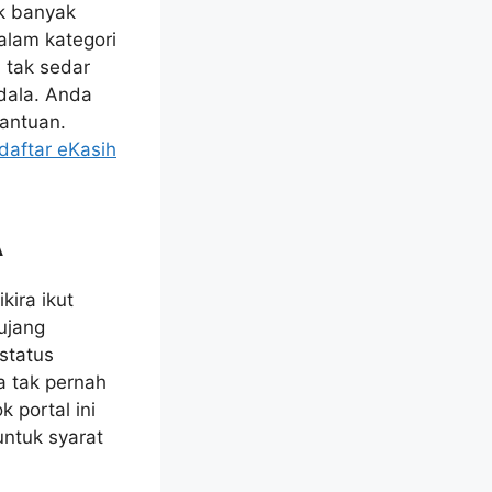
k banyak
alam kategori
i tak sedar
dala. Anda
antuan.
daftar eKasih
A
ira ikut
ujang
status
 tak pernah
 portal ini
ntuk syarat