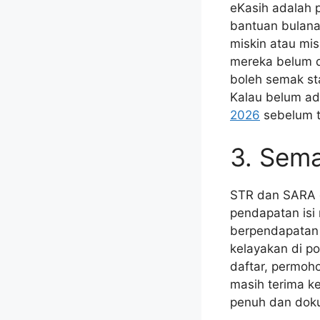
eKasih adalah 
bantuan bulana
miskin atau mis
mereka belum d
boleh semak st
Kalau belum ad
2026
sebelum t
3. Sem
STR dan SARA d
pendapatan isi
berpendapatan 
kelayakan di po
daftar, permoho
masih terima k
penuh dan doku