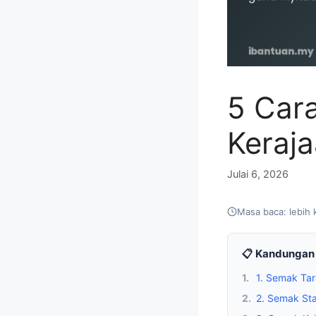
5 Car
Keraj
Julai 6, 2026
Masa baca: lebih 
📋 Kandungan 
1.
1. Semak Ta
2.
2. Semak St