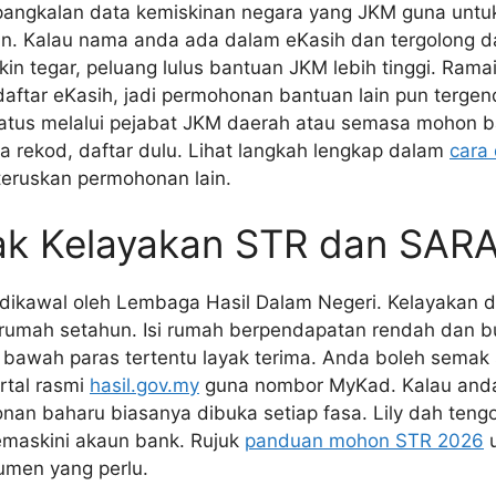
pangkalan data kemiskinan negara yang JKM guna untu
n. Kalau nama anda ada dalam eKasih dan tergolong d
kin tegar, peluang lulus bantuan JKM lebih tinggi. Rama
aftar eKasih, jadi permohonan bantuan lain pun tergen
atus melalui pejabat JKM daerah atau semasa mohon b
a rekod, daftar dulu. Lihat langkah lengkap dalam
cara 
eruskan permohonan lain.
ak Kelayakan STR dan SAR
ikawal oleh Lembaga Hasil Dalam Negeri. Kelayakan dik
 rumah setahun. Isi rumah berpendapatan rendah dan b
bawah paras tertentu layak terima. Anda boleh semak 
rtal rasmi
hasil.gov.my
guna nombor MyKad. Kalau anda
nan baharu biasanya dibuka setiap fasa. Lily dah tengok
emaskini akaun bank. Rujuk
panduan mohon STR 2026
u
men yang perlu.