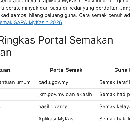
erta atau melalui aplikasi MyKasih. Baki ini boleh guna
ti beras, minyak dan susu di kedai yang berdaftar. Jang
 kad sampai hilang peluang guna. Cara semak penuh a
semak SARA MyKasih 2026
.
Ringkas Portal Semakan
kan
tuan
Portal Semak
Guna 
bantuan umum
padu.gov.my
Semak taraf 
jkm.gov.my dan eKasih
Semak had 
A
hasil.gov.my
Semak kelay
Aplikasi MyKasih
Semak baki k