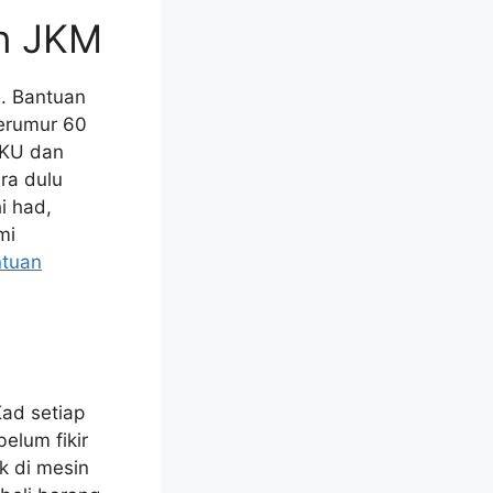
n JKM
. Bantuan
erumur 60
OKU dan
ra dulu
i had,
mi
ntuan
ad setiap
elum fikir
k di mesin