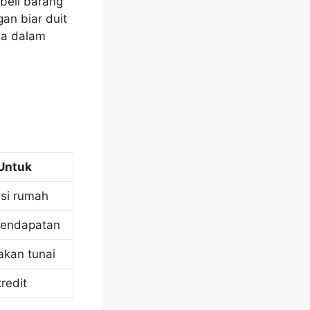
 beli barang
an biar duit
da dalam
Untuk
isi rumah
pendapatan
akan tunai
redit