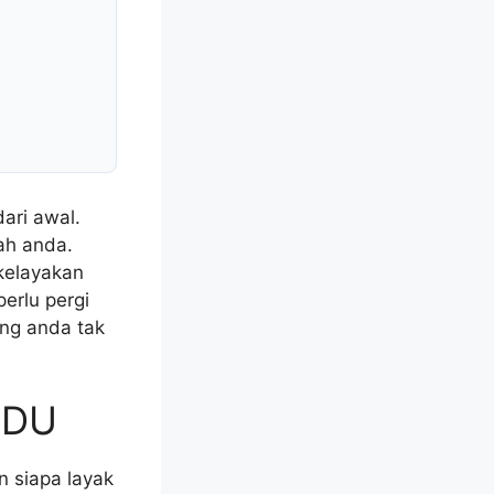
ari awal.
ah anda.
 kelayakan
erlu pergi
ng anda tak
ADU
 siapa layak