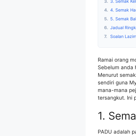
3.
3. Semak Ke
4.
4. Semak Ha
5.
5. Semak Ba
6.
Jadual Ring
7.
Soalan Lazi
Ramai orang mo
Sebelum anda h
Menurut semaka
sendiri guna My
mana-mana peja
tersangkut. In
1. Sema
PADU adalah pa