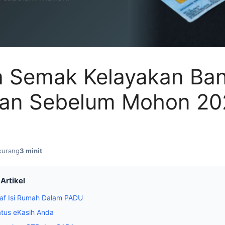
a Semak Kelayakan Ba
aan Sebelum Mohon 20
kurang
3 minit
Artikel
raf Isi Rumah Dalam PADU
atus eKasih Anda