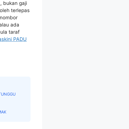
, bukan gaji
oleh terlepas
nombor
alau ada
ula taraf
askini PADU
 TUNGGU
MAK