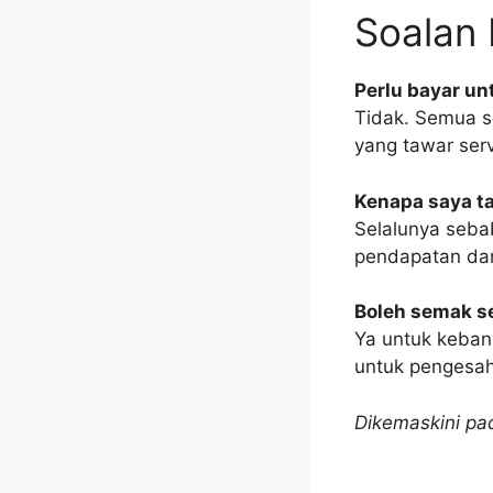
Soalan
Perlu bayar u
Tidak. Semua s
yang tawar ser
Kenapa saya t
Selalunya seba
pendapatan da
Boleh semak 
Ya untuk keban
untuk pengesa
Dikemaskini pad