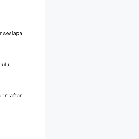
r sesiapa
dulu
berdaftar