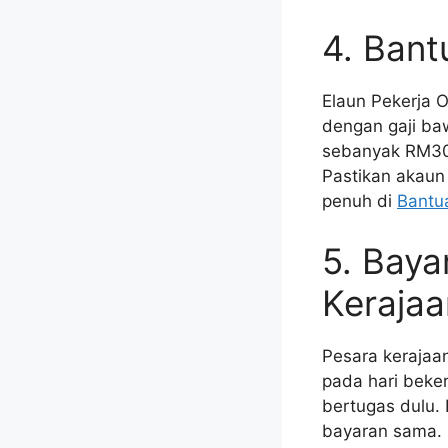
4. Ban
Elaun Pekerja 
dengan gaji ba
sebanyak RM300
Pastikan akaun 
penuh di
Bantu
5. Baya
Kerajaa
Pesara kerajaan
pada hari beke
bertugas dulu.
bayaran sama. 