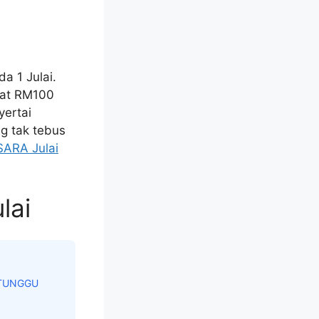
a 1 Julai.
pat RM100
yertai
ng tak tebus
SARA Julai
lai
 TUNGGU