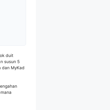
ok duit
an susun 5
un dan MyKad
rtengahan
a-mana