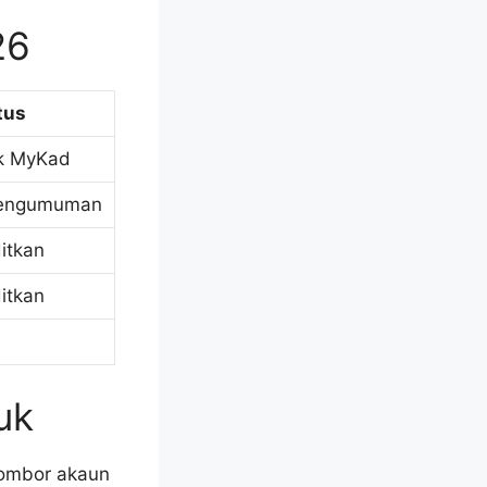
26
tus
k MyKad
engumuman
itkan
itkan
uk
nombor akaun