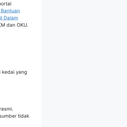
ortal
 Bantuan
l Dalam
KM dan OKU.
i kedai yang
rasmi.
 sumber tidak