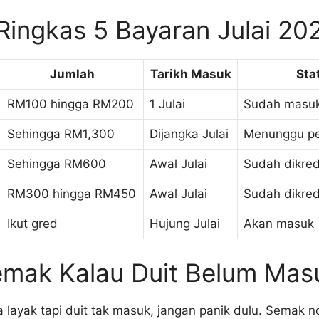
Ringkas 5 Bayaran Julai 20
Jumlah
Tarikh Masuk
Sta
RM100 hingga RM200
1 Julai
Sudah masu
Sehingga RM1,300
Dijangka Julai
Menunggu p
Sehingga RM600
Awal Julai
Sudah dikred
RM300 hingga RM450
Awal Julai
Sudah dikred
Ikut gred
Hujung Julai
Akan masuk
emak Kalau Duit Belum Mas
a layak tapi duit tak masuk, jangan panik dulu. Semak 