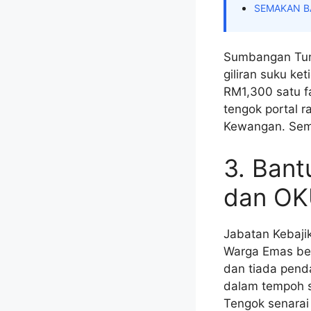
SEMAKAN B
Sumbangan Tuna
giliran suku ke
RM1,300 satu f
tengok portal 
Kewangan. Sem
3. Ban
dan O
Jabatan Kebaji
Warga Emas ber
dan tiada pend
dalam tempoh s
Tengok senarai