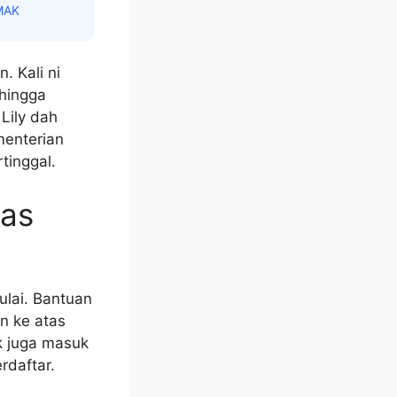
MAK
 Kali ni
ehingga
Lily dah
menterian
tinggal.
as
ulai. Bantuan
n ke atas
k juga masuk
rdaftar.