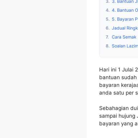
3.
3. Bantuan 
4.
4. Bantuan 
5.
5. Bayaran P
6.
Jadual Ringk
7.
Cara Semak 
8.
Soalan Lazi
Hari ini 1 Jula
bantuan sudah 
bayaran keraja
anda satu per s
Sebahagian dui
sampai hujung J
bayaran yang a