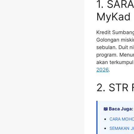
1. SAR
MyKad
Kredit Sumbang
Golongan miski
sebulan. Duit n
program. Menuru
akan terkumpul
2026
.
2. STR 
📖 Baca Juga:
CARA MOHO
SEMAKAN J