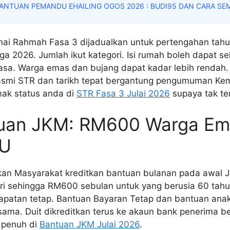
ANTUAN PEMANDU EHAILING OGOS 2026 : BUDI95 DAN CARA SE
i Rahmah Fasa 3 dijadualkan untuk pertengahan tahun.
tiga 2026. Jumlah ikut kategori. Isi rumah boleh dapat s
asa. Warga emas dan bujang dapat kadar lebih rendah. 
rasmi STR dan tarikh tepat bergantung pengumuman Ke
ak status anda di
STR Fasa 3 Julai 2026
supaya tak ter
tuan JKM: RM600 Warga Em
KU
kan Masyarakat kreditkan bantuan bulanan pada awal J
i sehingga RM600 sebulan untuk yang berusia 60 tahu
apatan tetap. Bantuan Bayaran Tetap dan bantuan ana
ama. Duit dikreditkan terus ke akaun bank penerima be
 penuh di
Bantuan JKM Julai 2026
.