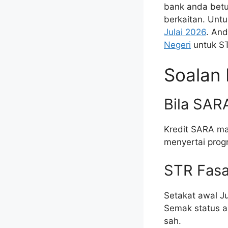
bank anda betul
berkaitan. Unt
Julai 2026
. An
Negeri
untuk S
Soalan
Bila SAR
Kredit SARA mas
menyertai progr
STR Fasa
Setakat awal J
Semak status an
sah.