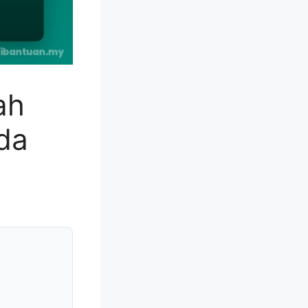
ah
da