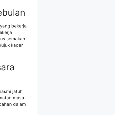
ebulan
yang bekerja
ekerja
ulus semakan.
Rujuk kadar
sara
rasmi jatuh
idmatan masa
mbahan dalam