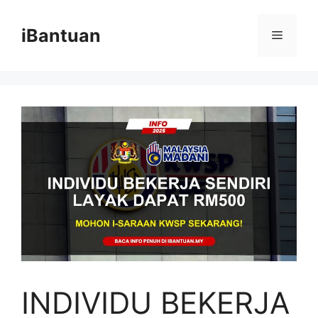
Skip
to
iBantuan
Menu
content
INDIVIDU BEKERJA