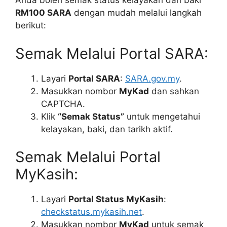
Anda boleh semak status kelayakan dan baki
RM100 SARA
dengan mudah melalui langkah
berikut:
Semak Melalui Portal SARA:
Layari
Portal SARA
:
SARA.gov.my
.
Masukkan nombor
MyKad
dan sahkan
CAPTCHA.
Klik
“Semak Status”
untuk mengetahui
kelayakan, baki, dan tarikh aktif.
Semak Melalui Portal
MyKasih:
Layari
Portal Status MyKasih
:
checkstatus.mykasih.net
.
Masukkan nombor
MyKad
untuk semak