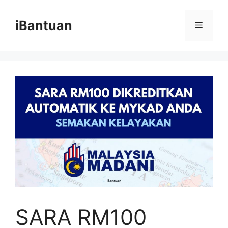
Skip
to
iBantuan
Menu
content
SARA RM100