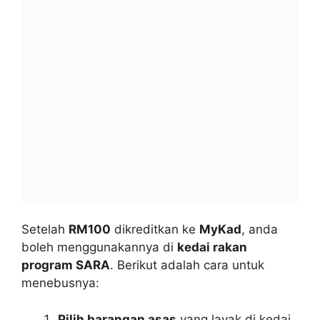
Setelah
RM100
dikreditkan ke
MyKad
, anda
boleh menggunakannya di
kedai rakan
program SARA
. Berikut adalah cara untuk
menebusnya:
Pilih barangan asas
yang layak di kedai