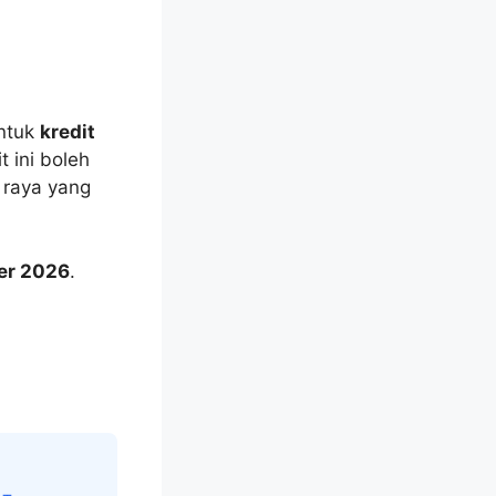
ntuk
kredit
t ini boleh
 raya yang
er 2026
.
t