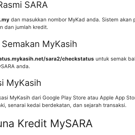
l Rasmi SARA
v.my
dan masukkan nombor MyKad anda. Sistem akan 
n dan jumlah kredit.
n Semakan MyKasih
atus.mykasih.net/sara2/checkstatus
untuk semak bak
MySARA anda.
si MyKasih
kasi MyKasih dari Google Play Store atau Apple App St
i, senarai kedai berdekatan, dan sejarah transaksi.
una Kredit MySARA