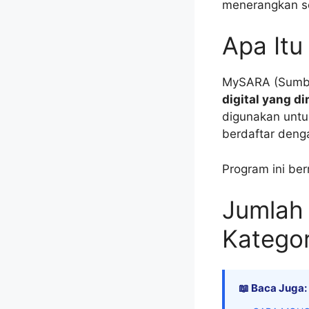
menerangkan s
Apa It
MySARA (Sumba
digital yang d
digunakan untu
berdaftar deng
Program ini be
Jumlah
Kategor
📖 Baca Juga: