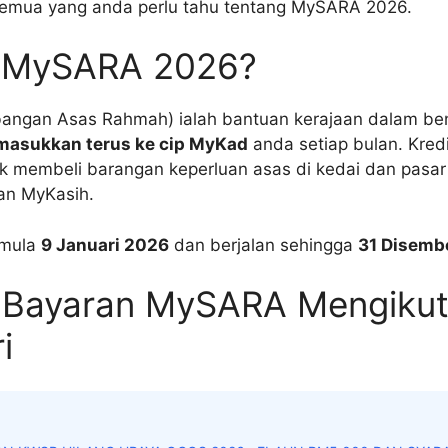
emua yang anda perlu tahu tentang MySARA 2026.
u MySARA 2026?
ngan Asas Rahmah) ialah bantuan kerajaan dalam be
imasukkan terus ke cip MyKad
anda setiap bulan. Kredi
k membeli barangan keperluan asas di kedai dan pasar
an MyKasih.
rmula
9 Januari 2026
dan berjalan sehingga
31 Disemb
 Bayaran MySARA Mengiku
i