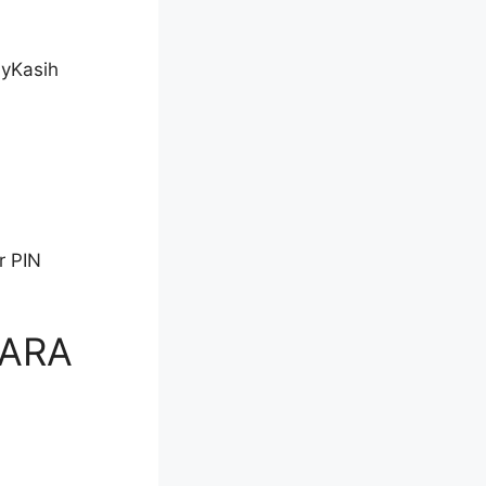
MyKasih
r PIN
SARA