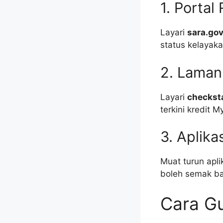
1. Porta
Layari
sara.go
status kelayaka
2. Lama
Layari
checkst
terkini kredit 
3. Aplika
Muat turun apli
boleh semak bak
Cara G