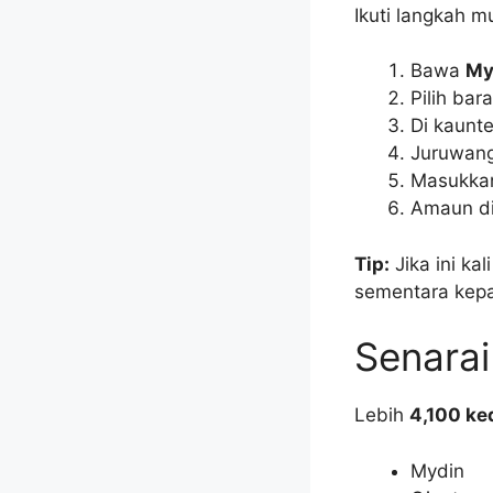
Ikuti langkah m
Bawa
My
Pilih ba
Di kaunt
Juruwang
Masukk
Amaun di
Tip:
Jika ini k
sementara kepa
Senara
Lebih
4,100 ke
Mydin