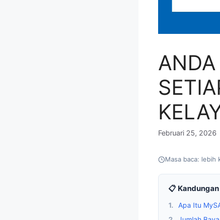
ANDA
SETIA
KELA
Februari 25, 2026
Masa baca: lebih 
📋 Kandungan 
1.
Apa Itu MyS
2.
Jumlah Baya