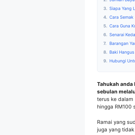
3.
Siapa Yang 
4.
Cara Semak
5.
Cara Guna K
6.
Senarai Ked
7.
Barangan Yan
8.
Baki Hangus 
9.
Hubungi Unt
Tahukah anda 
sebulan melal
terus ke dalam
hingga RM100 s
Ramai yang sud
juga yang tidak