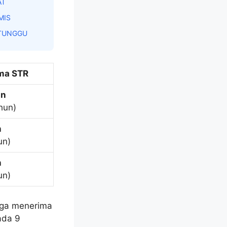
AT
MIS
 TUNGGU
ma STR
an
hun)
n
un)
n
un)
uga menerima
ada 9