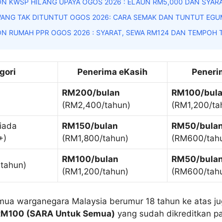
N KWSP HILANG UPAYA OGOS 2026 : ELAUN RM5,000 DAN SYAR
ANG TAK DITUNTUT OGOS 2026: CARA SEMAK DAN TUNTUT EGU
N RUMAH PPR OGOS 2026 : SYARAT, SEWA RM124 DAN TEMPOH
gori
Penerima eKasih
Peneri
RM200/bulan
RM100/bul
(RM2,400/tahun)
(RM1,200/ta
iada
RM150/bulan
RM50/bula
+)
(RM1,800/tahun)
(RM600/tah
RM100/bulan
RM50/bula
 tahun)
(RM1,200/tahun)
(RM600/tah
ua warganegara Malaysia berumur 18 tahun ke atas j
RM100 (SARA Untuk Semua)
yang sudah dikreditkan p