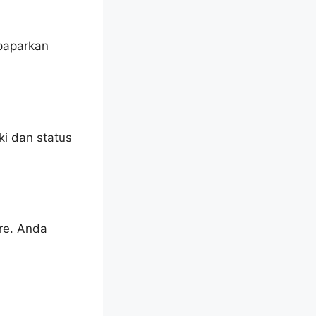
paparkan
i dan status
ore. Anda