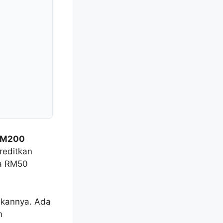
 RM200
reditkan
ra RM50
akannya. Ada
n