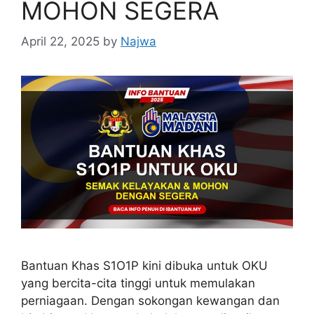
MOHON SEGERA
April 22, 2025
by
Najwa
Bantuan Khas S1O1P kini dibuka untuk OKU
yang bercita-cita tinggi untuk memulakan
perniagaan. Dengan sokongan kewangan dan