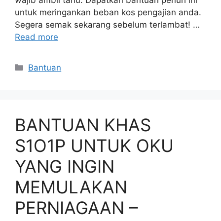
untuk meringankan beban kos pengajian anda.
Segera semak sekarang sebelum terlambat! …
Read more
Categories
Bantuan
BANTUAN KHAS
S1O1P UNTUK OKU
YANG INGIN
MEMULAKAN
PERNIAGAAN –