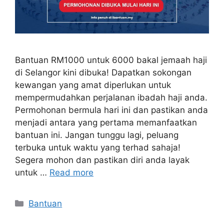
Bantuan RM1000 untuk 6000 bakal jemaah haji
di Selangor kini dibuka! Dapatkan sokongan
kewangan yang amat diperlukan untuk
mempermudahkan perjalanan ibadah haji anda.
Permohonan bermula hari ini dan pastikan anda
menjadi antara yang pertama memanfaatkan
bantuan ini. Jangan tunggu lagi, peluang
terbuka untuk waktu yang terhad sahaja!
Segera mohon dan pastikan diri anda layak
untuk …
Read more
Categories
Bantuan