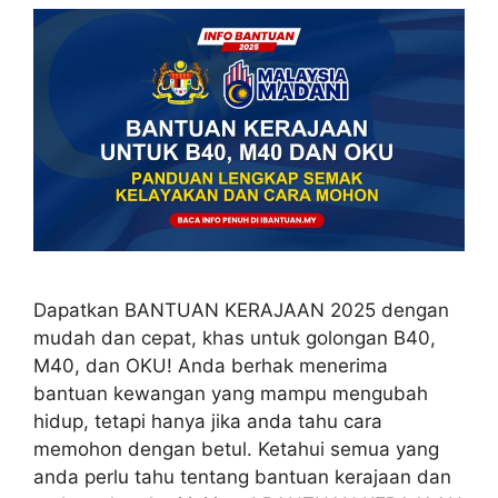
Dapatkan BANTUAN KERAJAAN 2025 dengan
mudah dan cepat, khas untuk golongan B40,
M40, dan OKU! Anda berhak menerima
bantuan kewangan yang mampu mengubah
hidup, tetapi hanya jika anda tahu cara
memohon dengan betul. Ketahui semua yang
anda perlu tahu tentang bantuan kerajaan dan