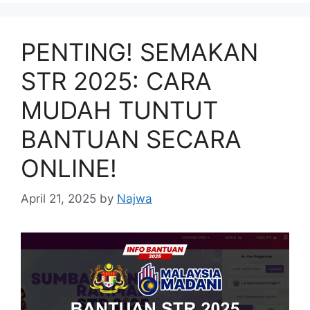
PENTING! SEMAKAN
STR 2025: CARA
MUDAH TUNTUT
BANTUAN SECARA
ONLINE!
April 21, 2025
by
Najwa