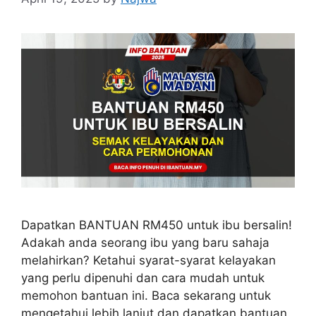
Dapatkan BANTUAN RM450 untuk ibu bersalin!
Adakah anda seorang ibu yang baru sahaja
melahirkan? Ketahui syarat-syarat kelayakan
yang perlu dipenuhi dan cara mudah untuk
memohon bantuan ini. Baca sekarang untuk
mengetahui lebih lanjut dan dapatkan bantuan