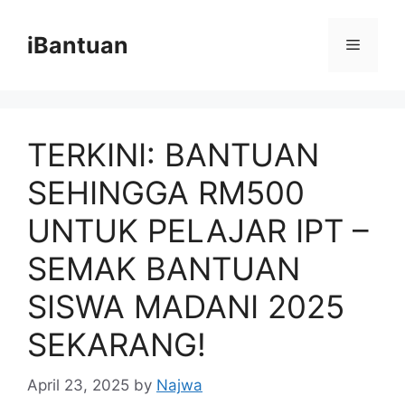
Skip
to
iBantuan
Menu
content
TERKINI: BANTUAN
SEHINGGA RM500
UNTUK PELAJAR IPT –
SEMAK BANTUAN
SISWA MADANI 2025
SEKARANG!
April 23, 2025
by
Najwa