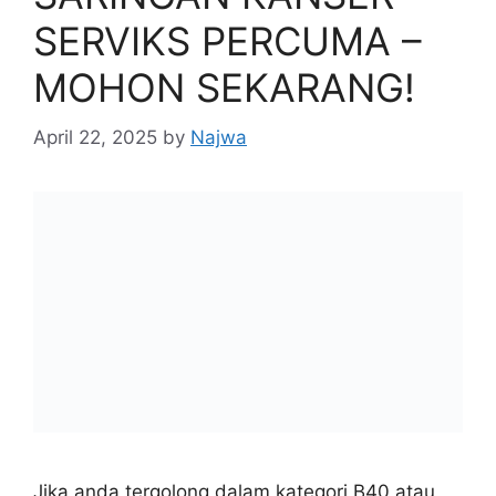
SERVIKS PERCUMA –
MOHON SEKARANG!
April 22, 2025
by
Najwa
Jika anda tergolong dalam kategori B40 atau