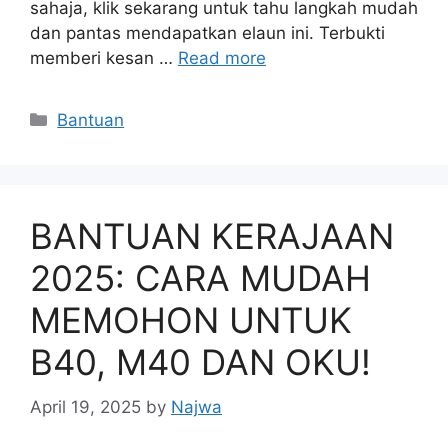
sahaja, klik sekarang untuk tahu langkah mudah
dan pantas mendapatkan elaun ini. Terbukti
memberi kesan …
Read more
Categories
Bantuan
BANTUAN KERAJAAN
2025: CARA MUDAH
MEMOHON UNTUK
B40, M40 DAN OKU!
April 19, 2025
by
Najwa