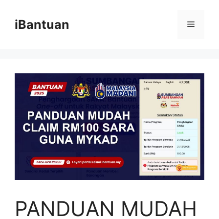
Skip
to
iBantuan
Menu
content
PANDUAN MUDAH