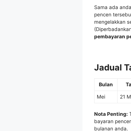
Sama ada anda 
pencen tersebut
mengelakkan s
(Diperbadanka
pembayaran pe
Jadual T
Bulan
T
Mei
21 M
Nota Penting:
T
bayaran pencen
bulanan anda.