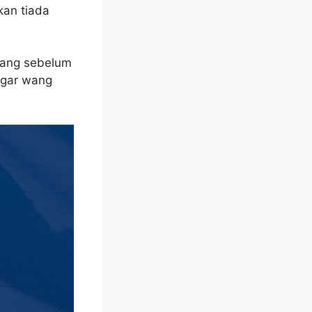
kan tiada
rang sebelum
 agar wang