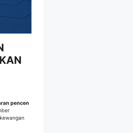
N
TKAN
aran pencen
mber
n kewangan