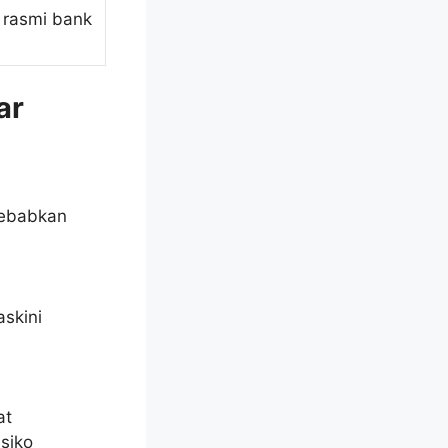
 rasmi bank
ar
yebabkan
skini
at
siko