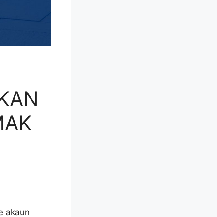
AKAN
MAK
ke akaun