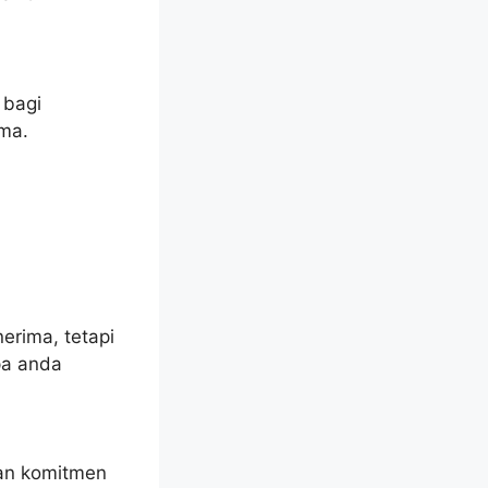
 bagi
ima.
erima, tetapi
pa anda
dan komitmen