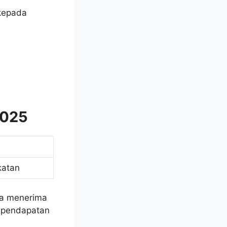
 kepada
n
2025
katan
dia menerima
n pendapatan