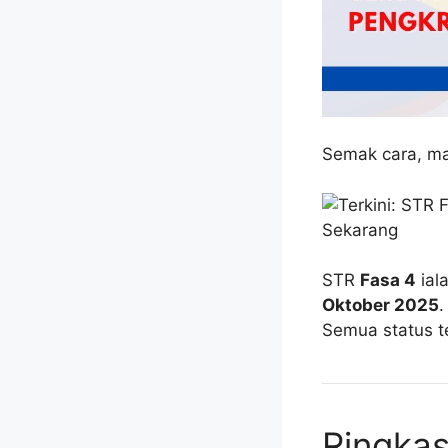
Semak cara, ma
STR
Fasa 4
ial
Oktober 2025
.
Semua status t
Ringka