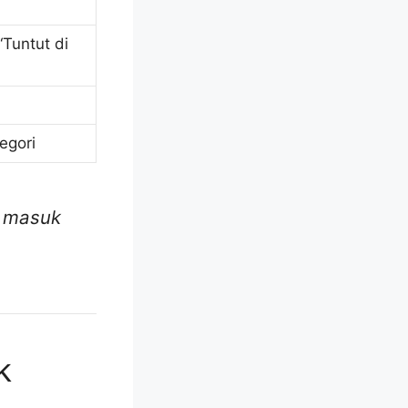
“Tuntut di
egori
a masuk
k