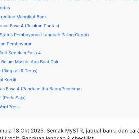
antas
kreditan Mengikut Bank
aun Fasa 4 (Rujukan Pantas)
Status Pembayaran (Langkah Paling Cepat)
iran Pembayaran
Minit Sebelum Fasa 4
n Belum Masuk: Apa Buat Dulu
 (Ringkas & Terus)
al Kredit
kas Fasa 4 (Panduan Ibu Bapa/Penerima)
 (Perlu Saja)
WordPress
mula 18 Okt 2025. Semak MySTR, jadual bank, dan cara 
al kredit. Panduan lengkap & checklist.