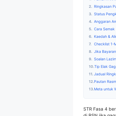
2.
Ringkasan P
3.
Status Peng
4.
Anggaran Am
5.
Cara Semak 
6.
Kaedah & Al
7.
Checklist 1-
8.
Jika Bayara
9.
Soalan Lazim
10.
Tip Elak Gag
11.
Jadual Ring
12.
Pautan Rasmi
13.
Meta untuk 
STR Fasa 4 ber
di BSN jika gag