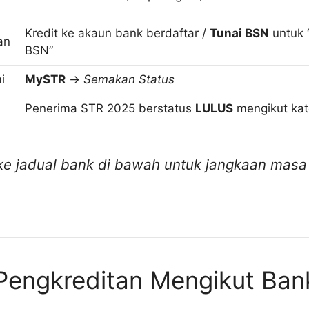
Kredit ke akaun bank berdaftar /
Tunai BSN
untuk 
an
BSN”
i
MySTR
→
Semakan Status
Penerima STR 2025 berstatus
LULUS
mengikut kat
ke jadual bank di bawah untuk jangkaan mas
Pengkreditan Mengikut Ban