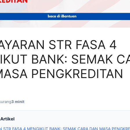
YARAN STR FASA 4
IKUT BANK: SEMAK C
MASA PENGKREDITAN
kurang
3 minit
Artikel
 STR FASA 4 MENGIKUT BANK: SEMAK CARA DAN MASA PENGKR