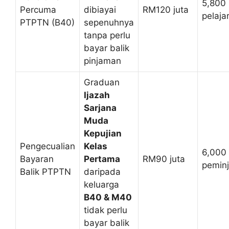
5,800
Percuma
dibiayai
RM120 juta
pelaja
PTPTN (B40)
sepenuhnya
tanpa perlu
bayar balik
pinjaman
Graduan
Ijazah
Sarjana
Muda
Kepujian
Pengecualian
Kelas
6,000
Bayaran
Pertama
RM90 juta
pemin
Balik PTPTN
daripada
keluarga
B40 & M40
tidak perlu
bayar balik