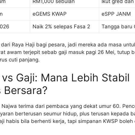
um
RM1,000 sebulan
Ikut gred dan
n
eGEMS KWAP
eSPP JANM
2026
Naik 2% selepas Fasa 2
Tangga baru 
 dari Raya Haji bagi pesara, jadi mereka ada masa unt
at awam terjepit sebab gaji masuk pagi 26 Mei, tutup b
rus cuti panjang.
vs Gaji: Mana Lebih Stabil
 Bersara?
lu Najwa terima dari pembaca yang dekat umur 60. Penc
ayaran berterusan seumur hidup, plus terusan kepada b
i habis bila berhenti kerja, tapi simpanan KWSP boleh 