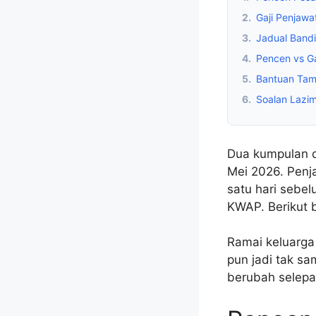
2.
Gaji Penjaw
3.
Jadual Bandi
4.
Pencen vs Ga
5.
Bantuan Tam
6.
Soalan Lazi
Dua kumpulan da
Mei 2026. Penj
satu hari sebe
KWAP. Berikut 
Ramai keluarga
pun jadi tak sa
berubah selepa