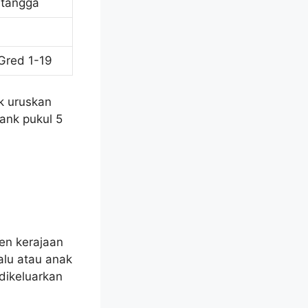
 tangga
Gred 1-19
uk uruskan
ank pukul 5
en kerajaan
alu atau anak
dikeluarkan