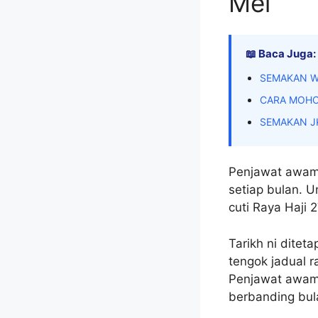
Mei
📖 Baca Juga:
SEMAKAN W
CARA MOHO
SEMAKAN J
Penjawat awam y
setiap bulan. U
cuti Raya Haji 
Tarikh ni ditet
tengok jadual r
Penjawat awam 
berbanding bul