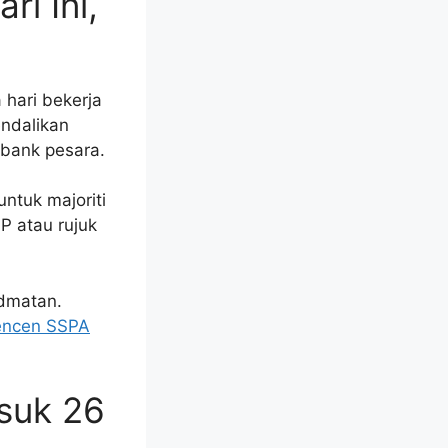
i Ini,
hari bekerja
endalikan
 bank pesara.
ntuk majoriti
P atau rujuk
idmatan.
encen SSPA
suk 26