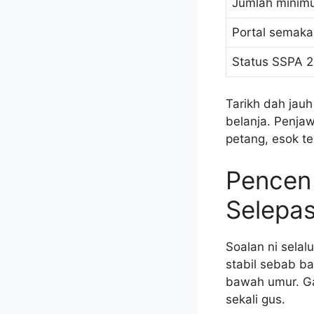
Jumlah minim
Portal semaka
Status SSPA 
Tarikh dah jauh
belanja. Penjaw
petang, esok te
Pencen 
Selepas
Soalan ni sela
stabil sebab b
bawah umur. Gaj
sekali gus.