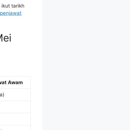
ikut tarikh
 penjawat
Mei
awat Awam
a)