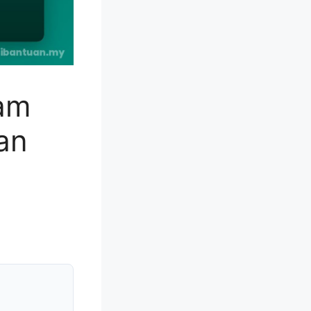
wam
an