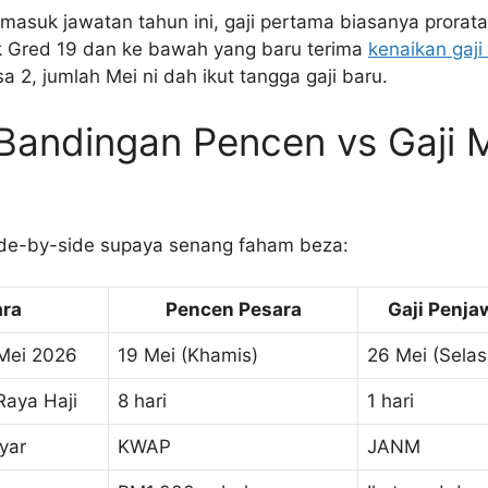
masuk jawatan tahun ini, gaji pertama biasanya prorata 
tuk Gred 19 dan ke bawah yang baru terima
kenaikan gaji
a 2, jumlah Mei ni dah ikut tangga gaji baru.
Bandingan Pencen vs Gaji 
de-by-side supaya senang faham beza:
ara
Pencen Pesara
Gaji Penj
Mei 2026
19 Mei (Khamis)
26 Mei (Selas
Raya Haji
8 hari
1 hari
yar
KWAP
JANM