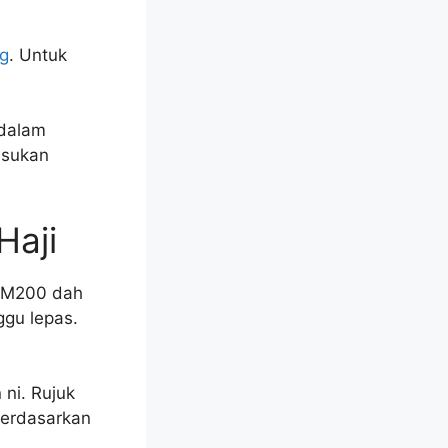
g
. Untuk
 dalam
asukan
Haji
 RM200 dah
ggu lepas.
ni. Rujuk
berdasarkan