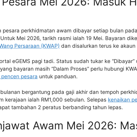
Pesara Mei 2026: Masuk Har
 pesara perkhidmatan awam dibayar setiap bulan pada 
. Untuk Mei 2026, tarikh rasmi ialah 19 Mei. Bayaran dik
Wang Persaraan (KWAP)
dan disalurkan terus ke akaun
tal eGEMS pagi tadi. Status sudah tukar ke “Dibayar” u
 yang bayaran masih “Dalam Proses” perlu hubungi KWA
p pencen pesara
untuk panduan.
bulanan bergantung pada gaji akhir dan tempoh perkh
 kerajaan ialah RM1,000 sebulan. Selepas
kenaikan p
dapat tambahan 2 peratus berbanding tahun lepas.
enjawat Awam Mei 2026: Ma