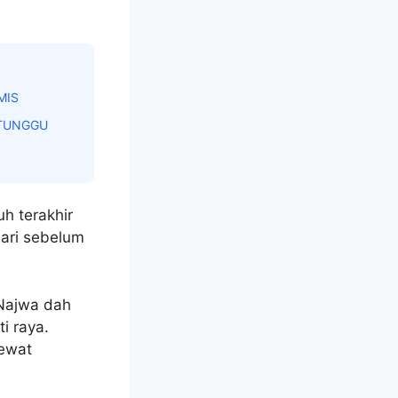
MIS
 TUNGGU
h terakhir
hari sebelum
 Najwa dah
i raya.
lewat