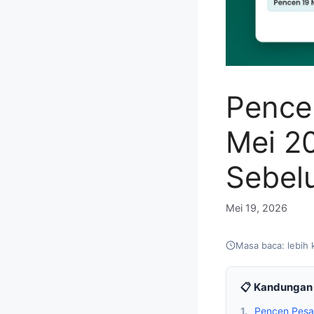
Pence
Mei 2
Sebel
Mei 19, 2026
Masa baca: lebih 
📋 Kandungan 
1.
Pencen Pesar