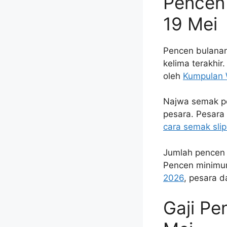
Pencen 
19 Mei
Pencen bulanan
kelima terakhir
oleh
Kumpulan 
Najwa semak por
pesara. Pesara
cara semak sli
Jumlah pencen 
Pencen minimum
2026
, pesara 
Gaji P