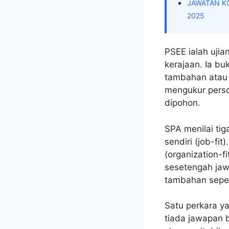
JAWATAN KO
2025
PSEE ialah uji
kerajaan. Ia bu
tambahan atau s
mengukur perso
dipohon.
SPA menilai ti
sendiri (job-fi
(organization-f
sesetengah jaw
tambahan seper
Satu perkara y
tiada jawapan b