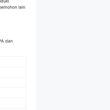
uduki
 pemohon lain
SPA dan