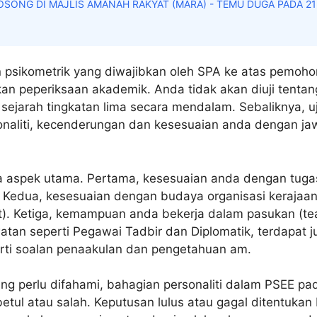
SONG DI MAJLIS AMANAH RAKYAT (MARA) - TEMU DUGA PADA 21
an psikometrik yang diwajibkan oleh SPA ke atas pemoh
kan peperiksaan akademik. Anda tidak akan diuji tenta
ejarah tingkatan lima secara mendalam. Sebaliknya, uji
naliti, kecenderungan dan kesesuaian anda dengan ja
ga aspek utama. Pertama, kesesuaian anda dengan tugas
t). Kedua, kesesuaian dengan budaya organisasi kerajaa
it). Ketiga, kemampuan anda bekerja dalam pasukan (tea
atan seperti Pegawai Tadbir dan Diplomatik, terdapat 
ti soalan penaakulan dan pengetahuan am.
ang perlu difahami, bahagian personaliti dalam PSEE p
etul atau salah. Keputusan lulus atau gagal ditentuka