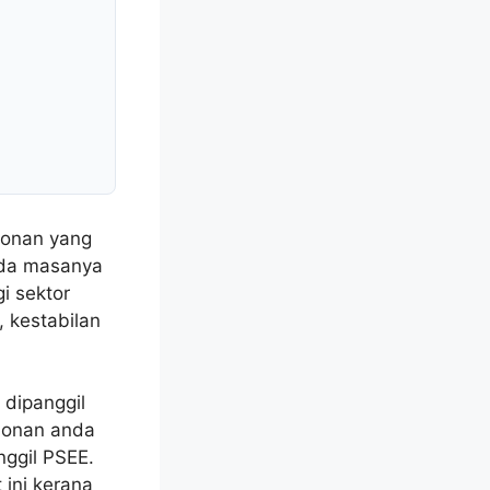
honan yang
pada masanya
i sektor
 kestabilan
 dipanggil
honan anda
nggil PSEE.
 ini kerana