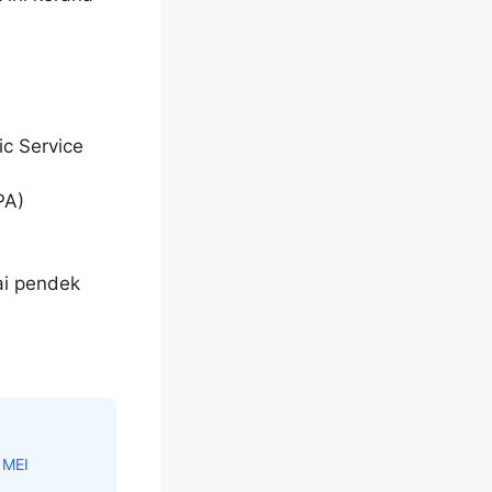
c Service
PA)
ai pendek
 MEI