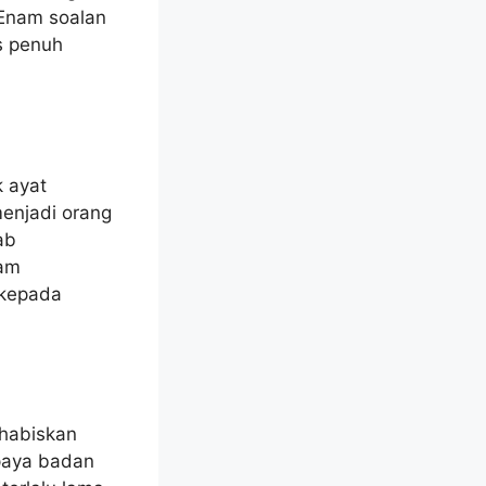
 Enam soalan
s penuh
 ayat
enjadi orang
ab
lam
 kepada
habiskan
paya badan