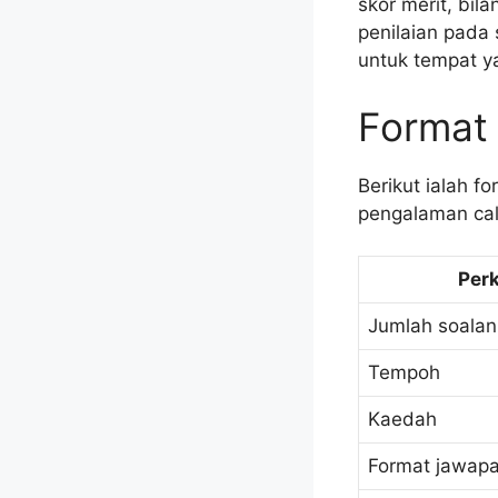
skor merit, bi
penilaian pada
untuk tempat y
Format
Berikut ialah 
pengalaman cal
Per
Jumlah soalan
Tempoh
Kaedah
Format jawap