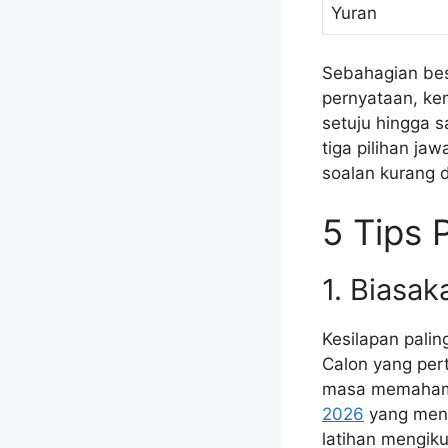
Yuran
Sebahagian bes
pernyataan, ke
setuju hingga 
tiga pilihan ja
soalan kurang 
5 Tips 
1. Biasak
Kesilapan palin
Calon yang pert
masa memahami 
2026
yang meng
latihan mengik