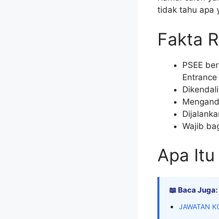
tidak tahu apa
Fakta 
PSEE ber
Entrance
Dikendal
Mengandu
Dijalank
Wajib ba
Apa It
📖 Baca Juga:
JAWATAN K