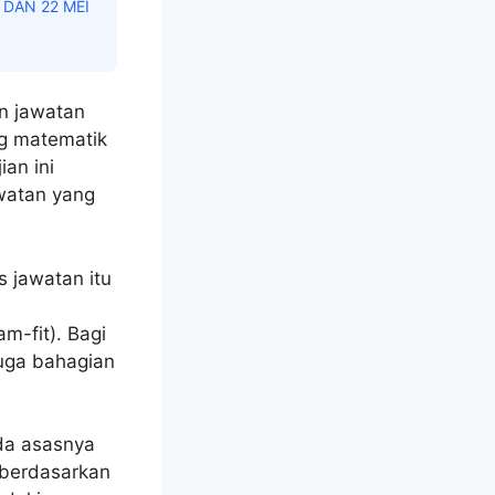
 DAN 22 MEI
on jawatan
ng matematik
an ini
watan yang
 jawatan itu
n
m-fit). Bagi
juga bahagian
ada asasnya
n berdasarkan