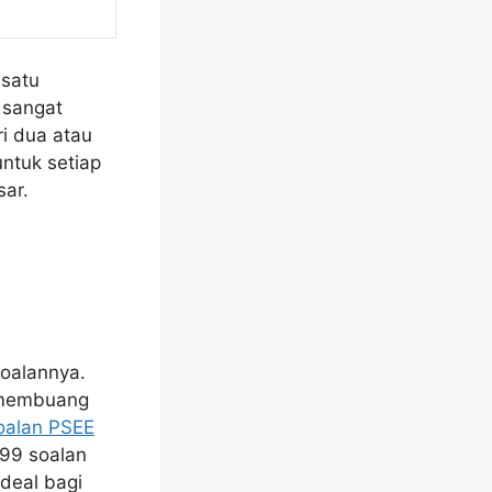
 satu
 sangat
i dua atau
untuk setiap
sar.
soalannya.
n membuang
oalan PSEE
99 soalan
deal bagi