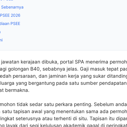
E Sebenarnya
n PSEE 2026
ediaan PSEE
m
mi
lan jawatan kerajaan dibuka, portal SPA menerima permo
 Bagi golongan B40, sebabnya jelas. Gaji masuk tepat 
aedah persaraan, dan jaminan kerja yang sukar ditanding
eluarga yang bergantung pada satu sumber pendapatan,
gat bermakna.
emohon tidak sedar satu perkara penting. Sebelum anda
a satu tapisan awal yang menentukan sama ada permo
ingkat seterusnya atau terhenti di situ. Tapisan itu dipa
g layak dari segi kelulusan akademik gagal di peringkat