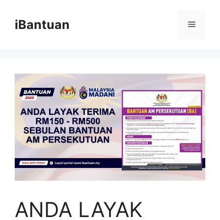
Skip
to
iBantuan
Menu
content
ANDA LAYAK