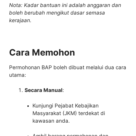
Nota: Kadar bantuan ini adalah anggaran dan
boleh berubah mengikut dasar semasa
kerajaan.
Cara Memohon
Permohonan BAP boleh dibuat melalui dua cara
utama:
Secara Manual
:
Kunjungi Pejabat Kebajikan
Masyarakat (JKM) terdekat di
kawasan anda.