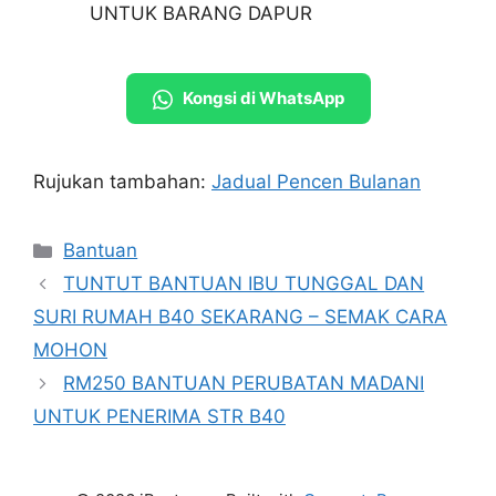
UNTUK BARANG DAPUR
Kongsi di WhatsApp
Rujukan tambahan:
Jadual Pencen Bulanan
Categories
Bantuan
TUNTUT BANTUAN IBU TUNGGAL DAN
SURI RUMAH B40 SEKARANG – SEMAK CARA
MOHON
RM250 BANTUAN PERUBATAN MADANI
UNTUK PENERIMA STR B40