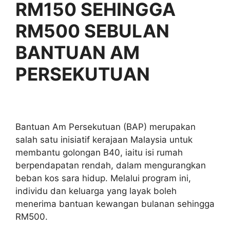
RM150 SEHINGGA
RM500 SEBULAN
BANTUAN AM
PERSEKUTUAN
Bantuan Am Persekutuan (BAP) merupakan
salah satu inisiatif kerajaan Malaysia untuk
membantu golongan B40, iaitu isi rumah
berpendapatan rendah, dalam mengurangkan
beban kos sara hidup.
Melalui program ini,
individu dan keluarga yang layak boleh
menerima bantuan kewangan bulanan sehingga
RM500.