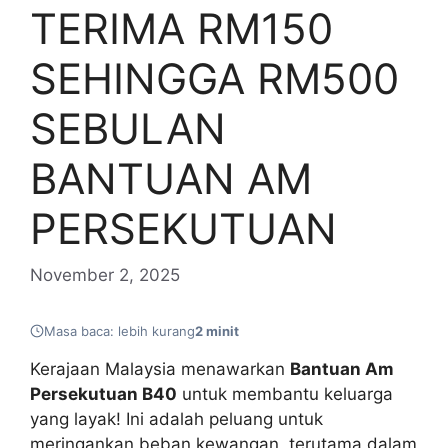
TERIMA RM150
SEHINGGA RM500
SEBULAN
BANTUAN AM
PERSEKUTUAN
November 2, 2025
Masa baca: lebih kurang
2 minit
Kerajaan Malaysia menawarkan
Bantuan Am
Persekutuan B40
untuk membantu keluarga
yang layak! Ini adalah peluang untuk
meringankan beban kewangan, terutama dalam