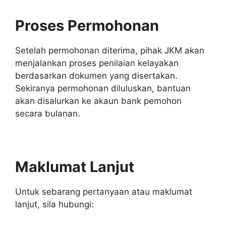
Proses Permohonan
Setelah permohonan diterima, pihak JKM akan
menjalankan proses penilaian kelayakan
berdasarkan dokumen yang disertakan.
Sekiranya permohonan diluluskan, bantuan
akan disalurkan ke akaun bank pemohon
secara bulanan.
Maklumat Lanjut
Untuk sebarang pertanyaan atau maklumat
lanjut, sila hubungi: