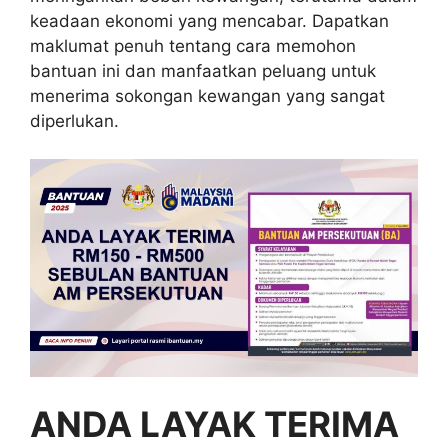
keadaan ekonomi yang mencabar. Dapatkan
maklumat penuh tentang cara memohon
bantuan ini dan manfaatkan peluang untuk
menerima sokongan kewangan yang sangat
diperlukan.
ANDA LAYAK TERIMA