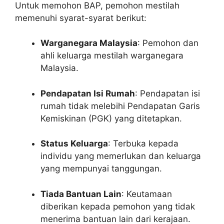
Untuk memohon BAP, pemohon mestilah
memenuhi syarat-syarat berikut:
Warganegara Malaysia
:
Pemohon dan
ahli keluarga mestilah warganegara
Malaysia.
Pendapatan Isi Rumah
:
Pendapatan isi
rumah tidak melebihi Pendapatan Garis
Kemiskinan (PGK) yang ditetapkan.
Status Keluarga
:
Terbuka kepada
individu yang memerlukan dan keluarga
yang mempunyai tanggungan.
Tiada Bantuan Lain
:
Keutamaan
diberikan kepada pemohon yang tidak
menerima bantuan lain dari kerajaan.