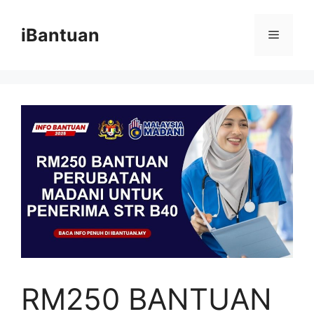
Skip
to
iBantuan
Menu
content
RM250 BANTUAN