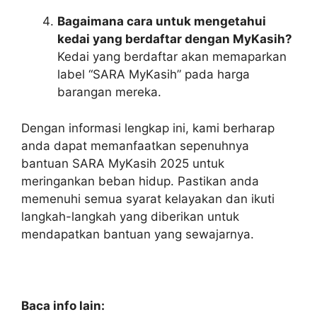
Bagaimana cara untuk mengetahui
kedai yang berdaftar dengan MyKasih?
Kedai yang berdaftar akan memaparkan
label “SARA MyKasih” pada harga
barangan mereka.
Dengan informasi lengkap ini, kami berharap
anda dapat memanfaatkan sepenuhnya
bantuan SARA MyKasih 2025 untuk
meringankan beban hidup. Pastikan anda
memenuhi semua syarat kelayakan dan ikuti
langkah-langkah yang diberikan untuk
mendapatkan bantuan yang sewajarnya.
Baca info lain: