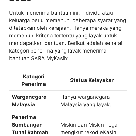
Untuk menerima bantuan ini, individu atau
keluarga perlu memenuhi beberapa syarat yang
ditetapkan oleh kerajaan. Hanya mereka yang
memenuhi kriteria tertentu yang layak untuk
mendapatkan bantuan. Berikut adalah senarai
kategori penerima yang layak menerima
bantuan SARA MyKasih:
Kategori
Status Kelayakan
Penerima
Warganegara
Hanya warganegara
Malaysia
Malaysia yang layak.
Penerima
Sumbangan
Miskin dan Miskin Tegar
Tunai Rahmah
mengikut rekod eKasih.