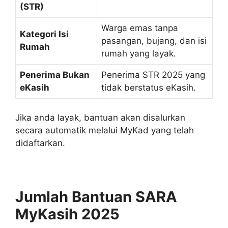
(STR)
Warga emas tanpa
Kategori Isi
pasangan, bujang, dan isi
Rumah
rumah yang layak.
Penerima Bukan
Penerima STR 2025 yang
eKasih
tidak berstatus eKasih.
Jika anda layak, bantuan akan disalurkan
secara automatik melalui MyKad yang telah
didaftarkan.
Jumlah Bantuan SARA
MyKasih 2025