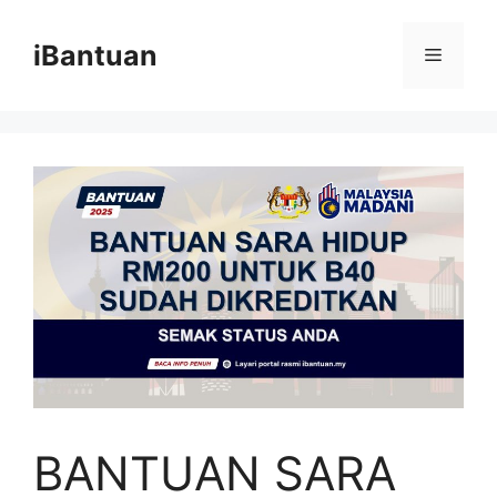
Skip
to
iBantuan
Menu
content
BANTUAN SARA