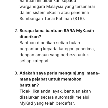
Bantuan ini diberikan kepada
warganegara Malaysia yang tersenarai
dalam sistem eKasih atau penerima
Sumbangan Tunai Rahmah (STR).
Berapa lama bantuan SARA MyKasih
diberikan?
Bantuan diberikan setiap bulan
bergantung kepada kategori penerima,
dengan amaun yang berbeza untuk
setiap kategori.
Adakah saya perlu mengunjungi mana-
mana pejabat untuk memohon
bantuan?
Tidak, jika anda layak, bantuan akan
disalurkan secara automatik melalui
MyKad yang telah berdaftar.