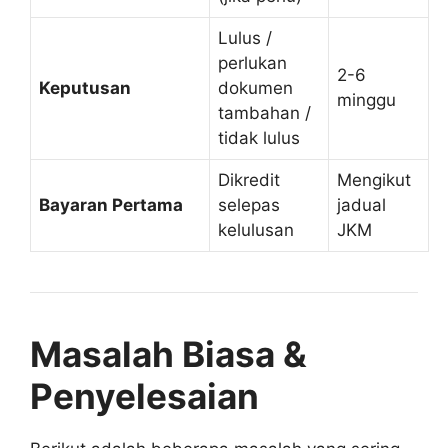
Lulus /
perlukan
2-6
Keputusan
dokumen
minggu
tambahan /
tidak lulus
Dikredit
Mengikut
Bayaran Pertama
selepas
jadual
kelulusan
JKM
Masalah Biasa &
Penyelesaian