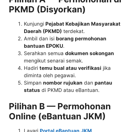
PKMD (Disyorkan)
Kunjungi
Pejabat Kebajikan Masyarakat
Daerah (PKMD)
terdekat.
Ambil dan isi
borang permohonan
bantuan EPOKU
.
Serahkan semua
dokumen sokongan
mengikut senarai semak.
Hadiri
temu bual atau verifikasi
jika
diminta oleh pegawai.
Simpan
nombor rujukan
dan
pantau
status
di PKMD atau eBantuan.
Pilihan B — Permohonan
Online (eBantuan JKM)
Layari
Portal eBantuan JKM
.