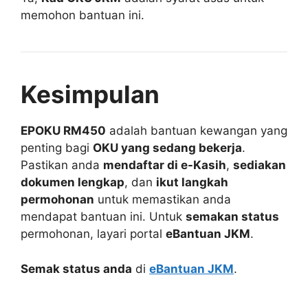
memohon bantuan ini.
Kesimpulan
EPOKU RM450
adalah bantuan kewangan yang
penting bagi
OKU yang sedang bekerja
.
Pastikan anda
mendaftar di e-Kasih
,
sediakan
dokumen lengkap
, dan
ikut langkah
permohonan
untuk memastikan anda
mendapat bantuan ini. Untuk
semakan status
permohonan, layari portal
eBantuan JKM
.
Semak status anda
di
eBantuan JKM
.