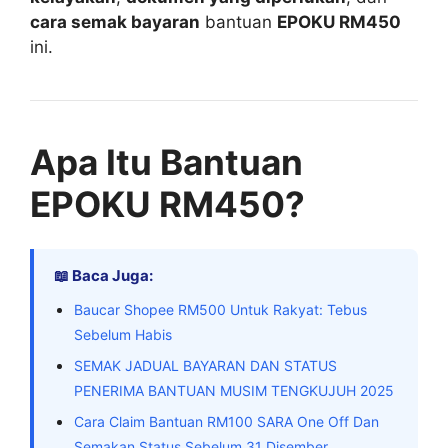
cara semak bayaran
bantuan
EPOKU RM450
ini.
Apa Itu Bantuan
EPOKU RM450?
📖 Baca Juga:
Baucar Shopee RM500 Untuk Rakyat: Tebus
Sebelum Habis
SEMAK JADUAL BAYARAN DAN STATUS
PENERIMA BANTUAN MUSIM TENGKUJUH 2025
Cara Claim Bantuan RM100 SARA One Off Dan
Semakan Status Sebelum 31 Disember