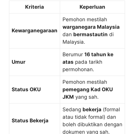
Kriteria
Keperluan
Pemohon mestilah
warganegara Malaysia
Kewarganegaraan
dan
bermastautin
di
Malaysia.
Berumur
16 tahun ke
Umur
atas
pada tarikh
permohonan.
Pemohon mestilah
Status OKU
pemegang Kad OKU
JKM
yang sah.
Sedang
bekerja
(formal
atau tidak formal) dan
Status Bekerja
boleh dibuktikan dengan
dokumen yang sah.