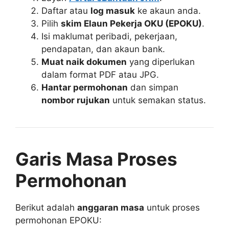
Daftar atau
log masuk
ke akaun anda.
Pilih
skim Elaun Pekerja OKU (EPOKU)
.
Isi maklumat peribadi, pekerjaan,
pendapatan, dan akaun bank.
Muat naik dokumen
yang diperlukan
dalam format PDF atau JPG.
Hantar permohonan
dan simpan
nombor rujukan
untuk semakan status.
Garis Masa Proses
Permohonan
Berikut adalah
anggaran masa
untuk proses
permohonan EPOKU: