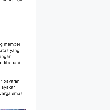
ng memberi
atas yang
Dengan
a dibebani
r bayaran
elayakan
 warga emas