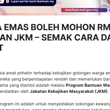
 EMAS BOLEH MOHON R
AN JKM – SEMAK CARA D
T
sia amat prihatin terhadap kebajikan golongan warga e
ereka yang berpendapatan rendah dan memerlukan ban
tama yang diambil adalah melalui
Program Bantuan Wa
endalikan oleh
Jabatan Kebajikan Masyarakat (JKM)
.
rogram ini adalah untuk menyediakan sokongan kewa
g memerlukan, agar mereka dapat menjalani kehidupan