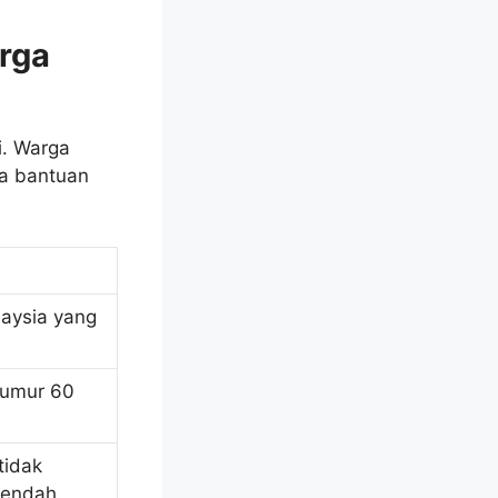
rga
i. Warga
ma bantuan
laysia yang
rumur 60
tidak
rendah.