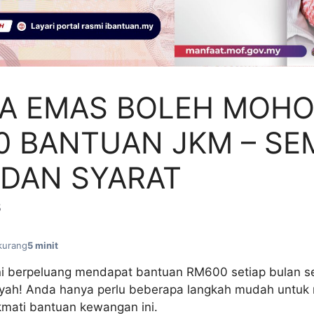
A EMAS BOLEH MOH
0 BANTUAN JKM – SE
 DAN SYARAT
5
kurang
5 minit
i berpeluang mendapat bantuan RM600 setiap bulan se
ayah! Anda hanya perlu beberapa langkah mudah untu
mati bantuan kewangan ini.