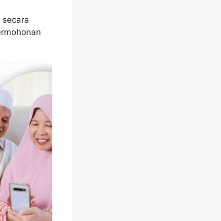
 secara
permohonan
.