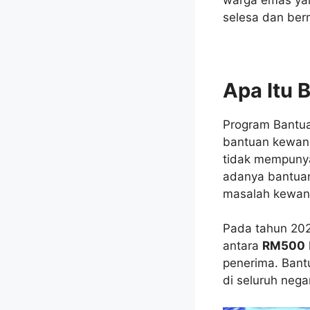
selesa dan ber
Apa Itu 
Program Bantua
bantuan kewan
tidak mempunya
adanya bantuan
masalah kewang
Pada tahun 202
antara
RM500
penerima. Bant
di seluruh nega