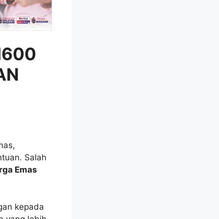
M600
AN
mas,
tuan. Salah
rga Emas
ngan kepada
 yang lebih