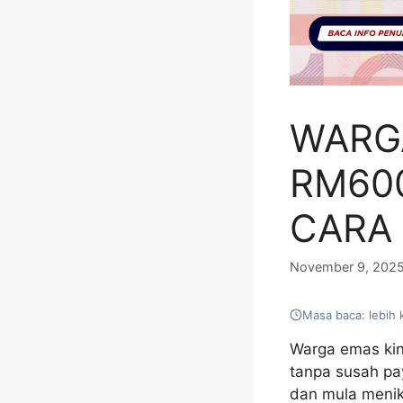
WARG
RM60
CARA
November 9, 202
Masa baca: lebih 
Warga emas kin
tanpa susah p
dan mula menik