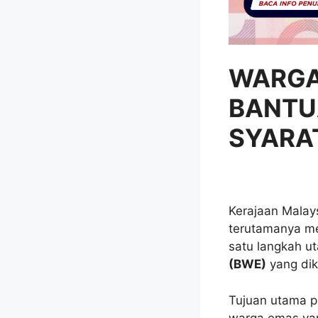
WARGA
BANTU
SYARA
Kerajaan Malay
terutamanya m
satu langkah u
(BWE)
yang dik
Tujuan utama p
warga emas yan