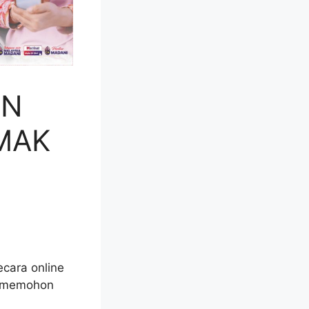
ON
MAK
cara online
k memohon