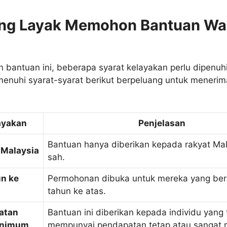
ang Layak Memohon Bantuan Wa
bantuan ini, beberapa syarat kelayakan perlu dipenuh
nuhi syarat-syarat berikut berpeluang untuk meneri
ayakan
Penjelasan
Bantuan hanya diberikan kepada rakyat Ma
Malaysia
sah.
n ke
Permohonan dibuka untuk mereka yang be
tahun ke atas.
atan
Bantuan ini diberikan kepada individu yang 
inimum
mempunyai pendapatan tetap atau sangat 