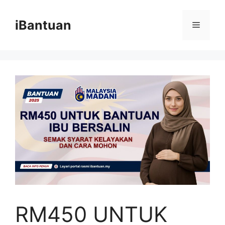
Skip
to
iBantuan
Menu
content
RM450 UNTUK