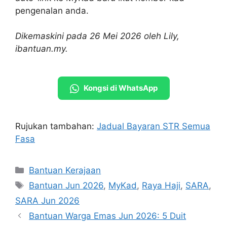
pengenalan anda.
Dikemaskini pada 26 Mei 2026 oleh Lily,
ibantuan.my.
Kongsi di WhatsApp
Rujukan tambahan:
Jadual Bayaran STR Semua
Fasa
Categories
Bantuan Kerajaan
Tags
Bantuan Jun 2026
,
MyKad
,
Raya Haji
,
SARA
,
SARA Jun 2026
Bantuan Warga Emas Jun 2026: 5 Duit