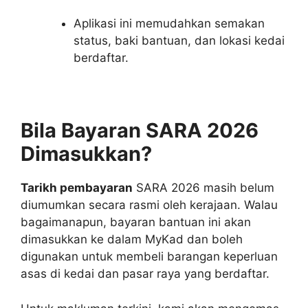
Aplikasi ini memudahkan semakan
status, baki bantuan, dan lokasi kedai
berdaftar.
Bila Bayaran SARA 2026
Dimasukkan?
Tarikh pembayaran
SARA 2026 masih belum
diumumkan secara rasmi oleh kerajaan. Walau
bagaimanapun, bayaran bantuan ini akan
dimasukkan ke dalam MyKad dan boleh
digunakan untuk membeli barangan keperluan
asas di kedai dan pasar raya yang berdaftar.