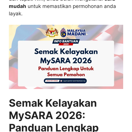
mudah
untuk memastikan permohonan anda
layak.
Semak Kelayakan
MySARA 2026:
Panduan Lengkap