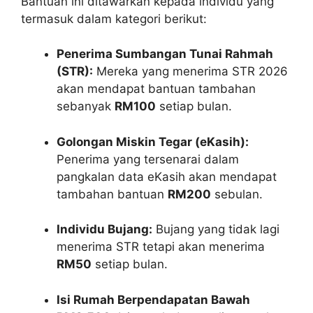
Bantuan ini ditawarkan kepada individu yang
termasuk dalam kategori berikut:
Penerima Sumbangan Tunai Rahmah
(STR):
Mereka yang menerima STR 2026
akan mendapat bantuan tambahan
sebanyak
RM100
setiap bulan.
Golongan Miskin Tegar (eKasih):
Penerima yang tersenarai dalam
pangkalan data eKasih akan mendapat
tambahan bantuan
RM200
sebulan.
Individu Bujang:
Bujang yang tidak lagi
menerima STR tetapi akan menerima
RM50
setiap bulan.
Isi Rumah Berpendapatan Bawah