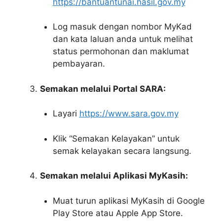
https://bantuantunai.hasil.gov.my
Log masuk dengan nombor MyKad
dan kata laluan anda untuk melihat
status permohonan dan maklumat
pembayaran.
Semakan melalui Portal SARA:
Layari
https://www.sara.gov.my
Klik “Semakan Kelayakan” untuk
semak kelayakan secara langsung.
Semakan melalui Aplikasi MyKasih:
Muat turun aplikasi MyKasih di Google
Play Store atau Apple App Store.