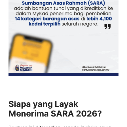
Siapa yang Layak
Menerima SARA 2026?