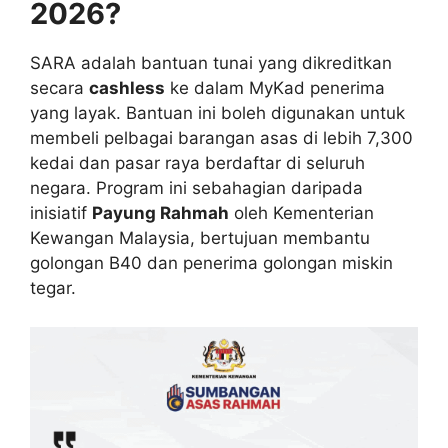
2026?
SARA adalah bantuan tunai yang dikreditkan
secara
cashless
ke dalam MyKad penerima
yang layak. Bantuan ini boleh digunakan untuk
membeli pelbagai barangan asas di lebih 7,300
kedai dan pasar raya berdaftar di seluruh
negara. Program ini sebahagian daripada
inisiatif
Payung Rahmah
oleh Kementerian
Kewangan Malaysia, bertujuan membantu
golongan B40 dan penerima golongan miskin
tegar.