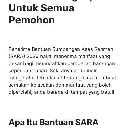
Untuk Semua
Pemohon
Penerima Bantuan Sumbangan Asas Rahmah
(SARA) 2026 bakal menerima manfaat yang
besar bagi memudahkan pembelian barangan
keperluan harian. Sekiranya anda ingin
mengetahui lebih lanjut tentang cara membuat
semakan kelayakan dan manfaat yang boleh
diperolehi, anda berada di tempat yang betul!
Apa Itu Bantuan SARA