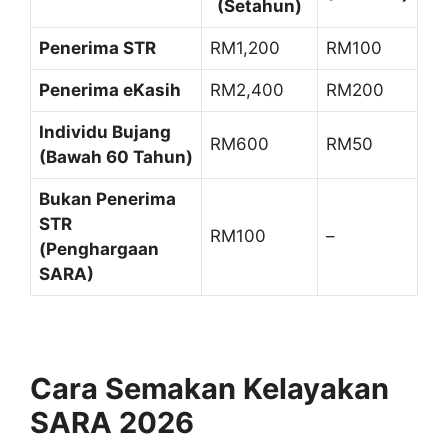
(Setahun)
Penerima STR
RM1,200
RM100
Penerima eKasih
RM2,400
RM200
Individu Bujang
RM600
RM50
(Bawah 60 Tahun)
Bukan Penerima
STR
RM100
–
(Penghargaan
SARA)
Cara Semakan Kelayakan
SARA 2026